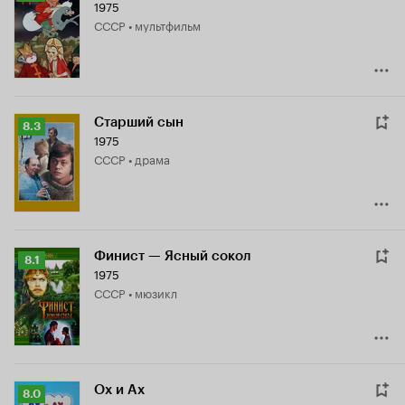
1975
Кинопоиска
СССР • мультфильм
8.0
Старший сын
Рейтинг
8.3
1975
Кинопоиска
СССР • драма
8.3
Финист — Ясный сокол
Рейтинг
8.1
1975
Кинопоиска
СССР • мюзикл
8.1
Ох и Ах
Рейтинг
8.0