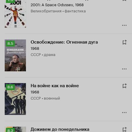
2001: A Space Odyssey
,
1968
Кинопоиска
Великобритания • фантастика
7.9
Освобождение: Огненная дуга
Рейтинг
8.5
1968
Кинопоиска
СССР • драма
8.5
На войне как на войне
Рейтинг
8.6
1968
Кинопоиска
СССР • военный
8.6
Доживем до понедельника
Рейтинг
8.2