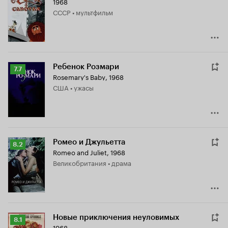
1968
Кинопоиска
СССР • мультфильм
8.0
Ребенок Розмари
Рейтинг
7.7
Rosemary's Baby
,
1968
Кинопоиска
США • ужасы
7.7
Ромео и Джульетта
Рейтинг
8.2
Romeo and Juliet
,
1968
Кинопоиска
Великобритания • драма
8.2
Новые приключения неуловимых
Рейтинг
8.1
1968