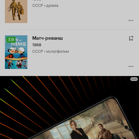
СССР • драма
8.2
Матч-реванш
Рейтинг
7.9
1968
Кинопоиска
СССР • мультфильм
7.9