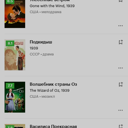
Рейтинг
8.5
Gone with the Wind
,
1939
Кинопоиска
США • мелодрама
8.5
Подкидыш
Рейтинг
8.1
1939
Кинопоиска
СССР • драма
8.1
Волшебник страны Оз
Рейтинг
7.7
The Wizard of Oz
,
1939
Кинопоиска
США • мюзикл
7.7
Василиса Прекрасная
Рейтинг
7.8