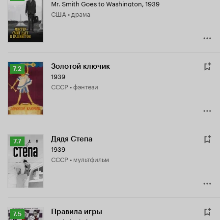
Mr. Smith Goes to Washington
,
1939
Кинопоиска
США • драма
7.8
Золотой ключик
Рейтинг
7.2
1939
Кинопоиска
СССР • фэнтези
7.2
Дядя Степа
Рейтинг
7.7
1939
Кинопоиска
СССР • мультфильм
7.7
Правила игры
Рейтинг
7.5