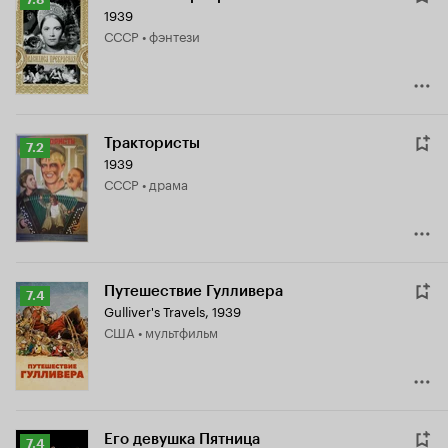
1939
Кинопоиска
СССР • фэнтези
7.8
Трактористы
Рейтинг
7.2
1939
Кинопоиска
СССР • драма
7.2
Путешествие Гулливера
Рейтинг
7.4
Gulliver's Travels
,
1939
Кинопоиска
США • мультфильм
7.4
Его девушка Пятница
Рейтинг
7.4