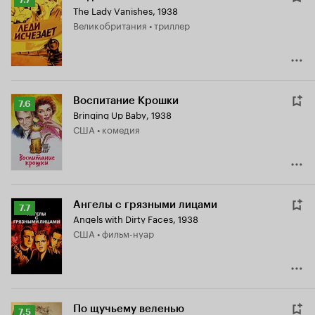
The Lady Vanishes
,
1938
Кинопоиска
Великобритания • триллер
7.7
Воспитание Крошки
Рейтинг
7.6
Bringing Up Baby
,
1938
Кинопоиска
США • комедия
7.6
Ангелы с грязными лицами
Рейтинг
7.7
Angels with Dirty Faces
,
1938
Кинопоиска
США • фильм-нуар
7.7
По щучьему веленью
Рейтинг
7.5