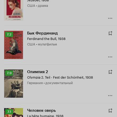
Кинопоиска
США • драма
7.2
Бык Фердинанд
Рейтинг
7.2
Ferdinand the Bull
,
1938
Кинопоиска
США • мультфильм
7.2
Олимпия 2
Рейтинг
7.9
Olympia 2. Teil - Fest der Schönheit
,
1938
Кинопоиска
Германия • документальный
7.9
Человек-зверь
Рейтинг
7.1
La bête humaine
,
1938
Кинопоиска