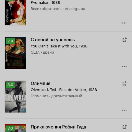
Pygmalion
,
1938
Кинопоиска
Великобритания • мелодрама
7.8
С собой не унесешь
Рейтинг
7.8
You Can't Take It with You
,
1938
Кинопоиска
США • драма
7.8
Олимпия
Рейтинг
8.0
Olympia 1. Teil - Fest der Völker
,
1938
Кинопоиска
Германия • документальный
8.0
Приключения Робин Гуда
Рейтинг
7.0