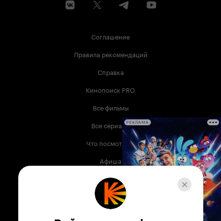
Соглашение
Правила рекомендаций
Справка
Кинопоиск PRO
Все фильмы
Все сериалы
РЕКЛАМА
Что посмотреть
Афиша
Музыка
Телепрограмма
Книги