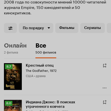
2008 года по совокупности мнений 10000 читателей
журнала Empire, 150 кинодеятелей и 50
кинокритиков.
Фильмы
Сериалы
По порядку
Онлайн
Все
2 фильма
500 фильмов
Крестный отец
Рейтинг
8.7
The Godfather
,
1972
Кинопоиска
США • драма
8.7
Индиана Джонс: В поисках
Рейтинг
8.0
утраченного ковчега
Кинопоиска