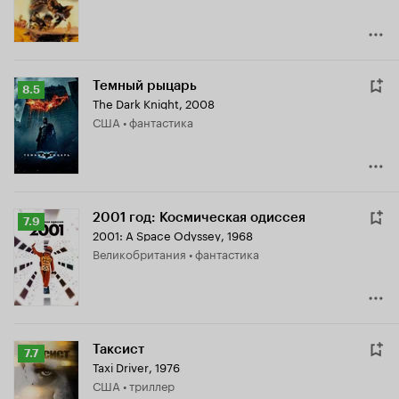
Темный рыцарь
Рейтинг
8.5
The Dark Knight
,
2008
Кинопоиска
США • фантастика
8.5
2001 год: Космическая одиссея
Рейтинг
7.9
2001: A Space Odyssey
,
1968
Кинопоиска
Великобритания • фантастика
7.9
Таксист
Рейтинг
7.7
Taxi Driver
,
1976
Кинопоиска
США • триллер
7.7