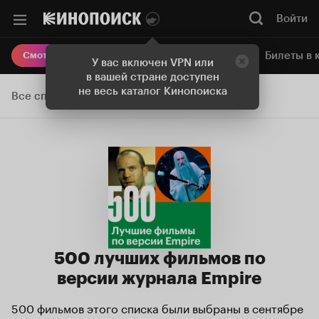
Войти
Онлайн-кинотеатр
Билеты в 
Смотреть кино
У вас включен VPN или
в вашей стране доступен
не весь каталог Кинопоиска
Все списки
500 лучших фильмов по
версии журнала Empire
500 фильмов этого списка были выбраны в сентябре