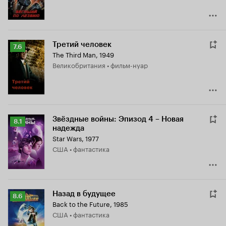
Третий человек
Рейтинг
7.6
The Third Man
,
1949
Кинопоиска
Великобритания • фильм-нуар
7.6
Звёздные войны: Эпизод 4 – Новая
Рейтинг
8.1
надежда
Кинопоиска
Star Wars
,
1977
8.1
США • фантастика
Назад в будущее
Рейтинг
8.6
Back to the Future
,
1985
Кинопоиска
США • фантастика
8.6