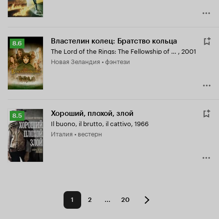
Властелин колец: Братство кольца
Рейтинг
8.6
The Lord of the Rings: The Fellowship of the Ring
,
2001
Кинопоиска
Новая Зеландия • фэнтези
8.6
Хороший, плохой, злой
Рейтинг
8.5
Il buono, il brutto, il cattivo
,
1966
Кинопоиска
Италия • вестерн
8.5
1
2
...
20