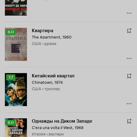
Квартира
Рейтинг
8.0
The Apartment
,
1960
Кинопоиска
США • драма
8.0
Китайский квартал
Рейтинг
7.7
Chinatown
,
1974
Кинопоиска
США • триллер
7.7
Однажды на Диком Западе
Рейтинг
8.0
C'era una volta il West
,
1968
Кинопоиска
Италия • вестерн
8.0