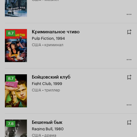
Криминальное чтиво
Рейтинг
8.7
Pulp Fiction
,
1994
Кинопоиска
США • криминал
8.7
Бойцовский клуб
Рейтинг
8.7
Fight Club
,
1999
Кинопоиска
США • триллер
8.7
Бешеный бык
Рейтинг
7.8
Raging Bull
,
1980
Кинопоиска
США • драма
7.8