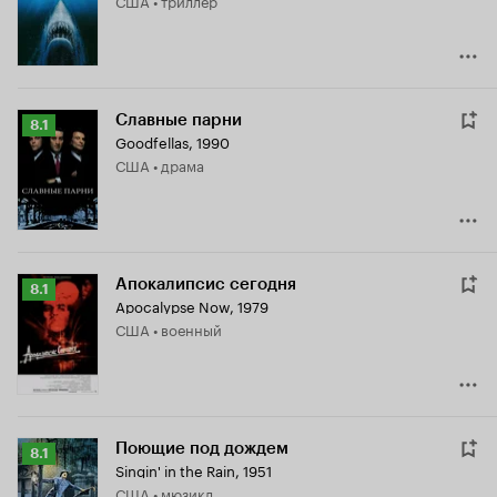
США • триллер
7.3
Славные парни
Рейтинг
8.1
Goodfellas
,
1990
Кинопоиска
США • драма
8.1
Апокалипсис сегодня
Рейтинг
8.1
Apocalypse Now
,
1979
Кинопоиска
США • военный
8.1
Поющие под дождем
Рейтинг
8.1
Singin' in the Rain
,
1951
Кинопоиска
США • мюзикл
8.1