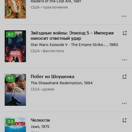
Raiders of the Lost Ark
,
1981
8.0
США • приключения
Звёздные войны: Эпизод 5 – Империя
Рейтинг
8.1
наносит ответный удар
Кинопоиска
Star Wars: Episode V - The Empire Strikes Back
,
1980
8.1
США • фантастика
Побег из Шоушенка
Рейтинг
9.1
The Shawshank Redemption
,
1994
Кинопоиска
США • драма
9.1
Челюсти
Рейтинг
7.3
Jaws
,
1975
Кинопоиска