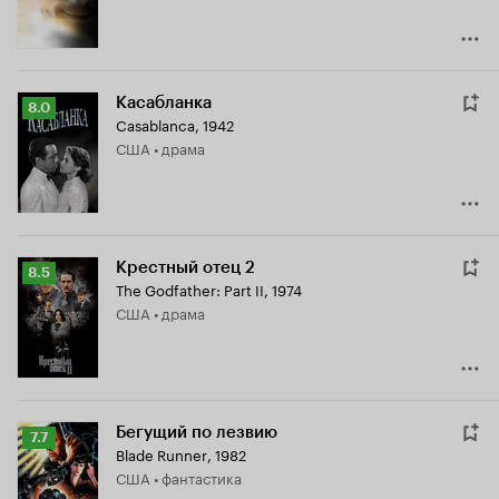
Касабланка
Рейтинг
8.0
Casablanca
,
1942
Кинопоиска
США • драма
8.0
Крестный отец 2
Рейтинг
8.5
The Godfather: Part II
,
1974
Кинопоиска
США • драма
8.5
Бегущий по лезвию
Рейтинг
7.7
Blade Runner
,
1982
Кинопоиска
США • фантастика
7.7