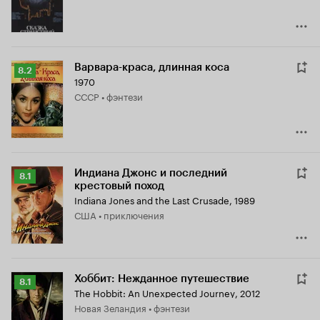
Варвара-краса, длинная коса
Рейтинг
8.2
1970
Кинопоиска
СССР • фэнтези
8.2
Индиана Джонс и последний
Рейтинг
8.1
крестовый поход
Кинопоиска
Indiana Jones and the Last Crusade
,
1989
8.1
США • приключения
Хоббит: Нежданное путешествие
Рейтинг
8.1
The Hobbit: An Unexpected Journey
,
2012
Кинопоиска
Новая Зеландия • фэнтези
8.1