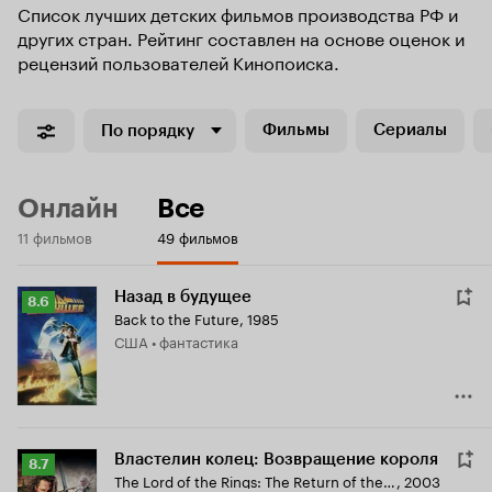
Список лучших детских фильмов производства РФ и
других стран. Рейтинг составлен на основе оценок и
рецензий пользователей Кинопоиска.
Фильмы
Сериалы
По порядку
Онлайн
Все
11 фильмов
49 фильмов
Назад в будущее
Рейтинг
8.6
Back to the Future
,
1985
Кинопоиска
США • фантастика
8.6
Властелин колец: Возвращение короля
Рейтинг
8.7
The Lord of the Rings: The Return of the King
,
2003
Кинопоиска