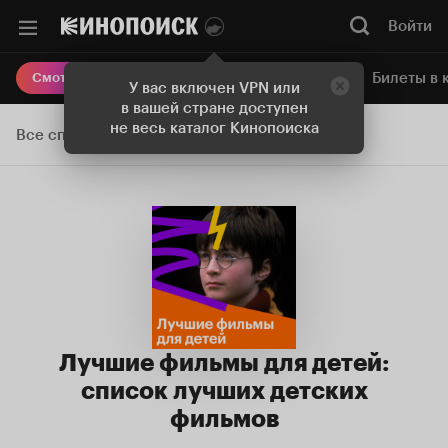
Войти
Онлайн-кинотеатр
Билеты в 
Смотреть кино
У вас включен VPN или
в вашей стране доступен
не весь каталог Кинопоиска
Все списки
Лучшие фильмы для детей:
список лучших детских
фильмов