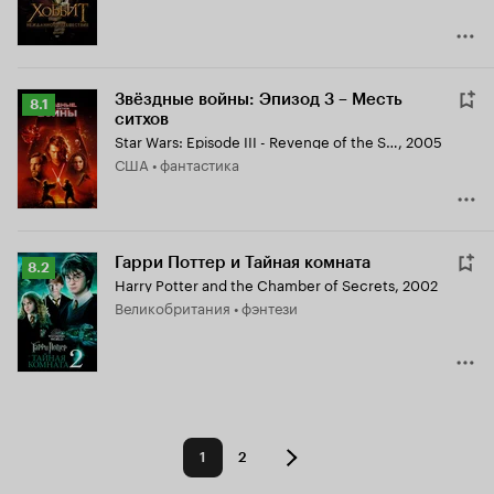
Звёздные войны: Эпизод 3 – Месть
Рейтинг
8.1
ситхов
Кинопоиска
Star Wars: Episode III - Revenge of the Sith
,
2005
8.1
США • фантастика
Гарри Поттер и Тайная комната
Рейтинг
8.2
Harry Potter and the Chamber of Secrets
,
2002
Кинопоиска
Великобритания • фэнтези
8.2
1
2