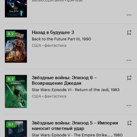
8.3
Назад в будущее 3
Рейтинг
8.2
Back to the Future Part III
,
1990
Кинопоиска
США • фантастика
8.2
Звёздные войны: Эпизод 6 –
Рейтинг
8.2
Возвращение Джедая
Кинопоиска
Star Wars: Episode VI - Return of the Jedi
,
1983
8.2
США • фантастика
Звёздные войны: Эпизод 5 – Империя
Рейтинг
8.1
наносит ответный удар
Кинопоиска
Star Wars: Episode V - The Empire Strikes Back
,
1980
8.1