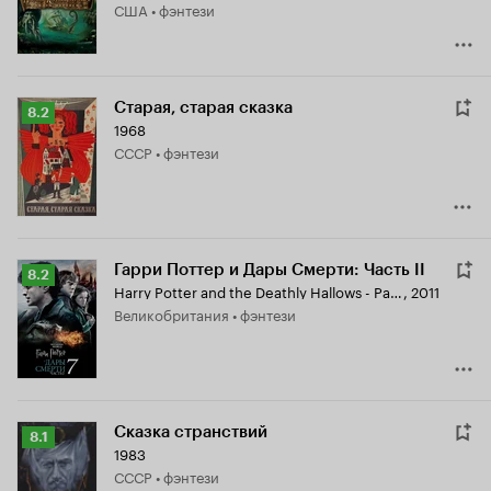
США • фэнтези
Старая, старая сказка
Рейтинг
8.2
1968
Кинопоиска
СССР • фэнтези
8.2
Гарри Поттер и Дары Смерти: Часть II
Рейтинг
8.2
Harry Potter and the Deathly Hallows - Part 2
,
2011
Кинопоиска
Великобритания • фэнтези
8.2
Сказка странствий
Рейтинг
8.1
1983
Кинопоиска
СССР • фэнтези
8.1