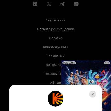
Соглашение
Правила рекомендаций
Справка
Кинопоиск PRO
Все фильмы
Все сериалы
РЕКЛАМА
Что посмотреть
Афиша
Музыка
Телепрограмма
Книги