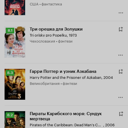
США • фантастика
Три орешка для Золушки
Рейтинг
8.1
Tri orísky pro Popelku
,
1973
Кинопоиска
Чехословакия • фэнтези
8.1
Гарри Поттер и узник Азкабана
Рейтинг
8.3
Harry Potter and the Prisoner of Azkaban
,
2004
Кинопоиска
Великобритания • фэнтези
8.3
Пираты Карибского моря: Сундук
Рейтинг
8.2
мертвеца
Кинопоиска
Pirates of the Caribbean: Dead Man's Chest
,
2006
8.2