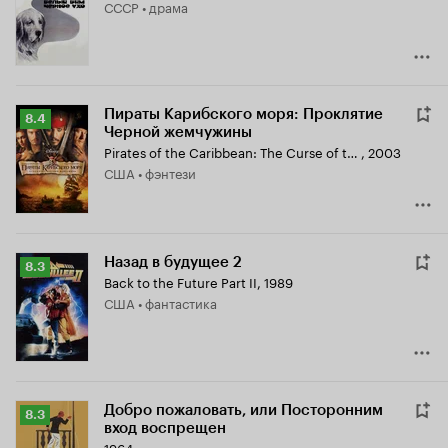
СССР • драма
8.4
Пираты Карибского моря: Проклятие
Рейтинг
8.4
Черной жемчужины
Кинопоиска
Pirates of the Caribbean: The Curse of the Black Pearl
,
2003
8.4
США • фэнтези
Назад в будущее 2
Рейтинг
8.3
Back to the Future Part II
,
1989
Кинопоиска
США • фантастика
8.3
Добро пожаловать, или Посторонним
Рейтинг
8.3
вход воспрещен
Кинопоиска
1964