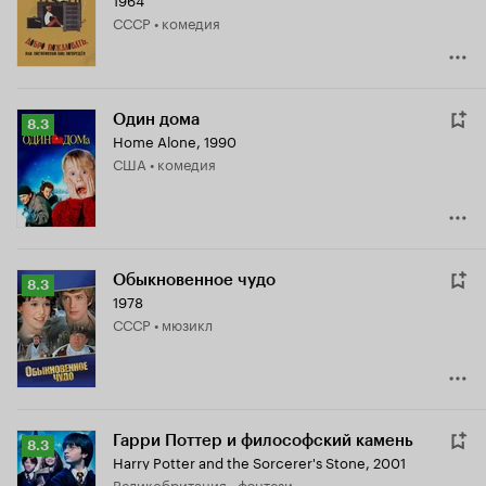
8.3
СССР • комедия
Один дома
Рейтинг
8.3
Home Alone
,
1990
Кинопоиска
США • комедия
8.3
Обыкновенное чудо
Рейтинг
8.3
1978
Кинопоиска
СССР • мюзикл
8.3
Гарри Поттер и философский камень
Рейтинг
8.3
Harry Potter and the Sorcerer's Stone
,
2001
Кинопоиска
Великобритания • фэнтези