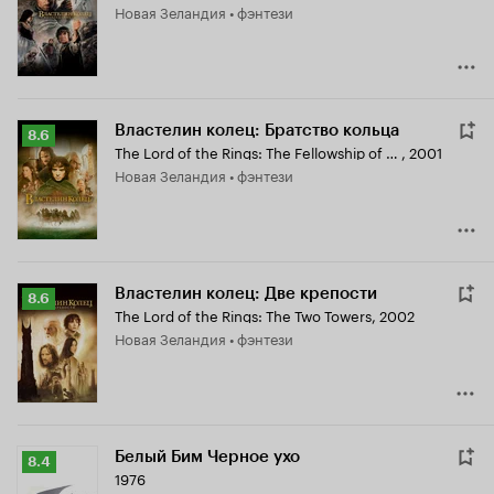
Новая Зеландия • фэнтези
8.7
Властелин колец: Братство кольца
Рейтинг
8.6
The Lord of the Rings: The Fellowship of the Ring
,
2001
Кинопоиска
Новая Зеландия • фэнтези
8.6
Властелин колец: Две крепости
Рейтинг
8.6
The Lord of the Rings: The Two Towers
,
2002
Кинопоиска
Новая Зеландия • фэнтези
8.6
Белый Бим Черное ухо
Рейтинг
8.4
1976
Кинопоиска