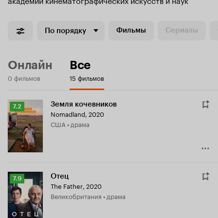
Фильмы
Сериалы
По порядку
Онлайн
Все
0 фильмов
15 фильмов
Земля кочевников
Рейтинг
7.2
Nomadland
,
2020
Кинопоиска
США • драма
7.2
Отец
Рейтинг
7.9
The Father
,
2020
Кинопоиска
Великобритания • драма
7.9