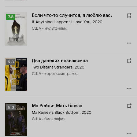
Если что-то случится, я люблю вас.
Рейтинг
7.8
If Anything Happens I Love You
,
2020
Кинопоиска
США • мультфильм
7.8
Два далёких незнакомца
Рейтинг
5.3
Two Distant Strangers
,
2020
Кинопоиска
США • короткометражка
5.3
Ма Рейни: Мать блюза
Рейтинг
6.3
Ma Rainey's Black Bottom
,
2020
Кинопоиска
США • биография
6.3