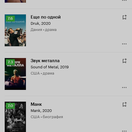
Еще по одной
Рейтинг
7.6
Druk
,
2020
Кинопоиска
Дания • драма
7.6
Звук металла
Рейтинг
7.3
Sound of Metal
,
2019
Кинопоиска
США • драма
7.3
Манк
Рейтинг
7.0
Mank
,
2020
Кинопоиска
США • биография
7.0