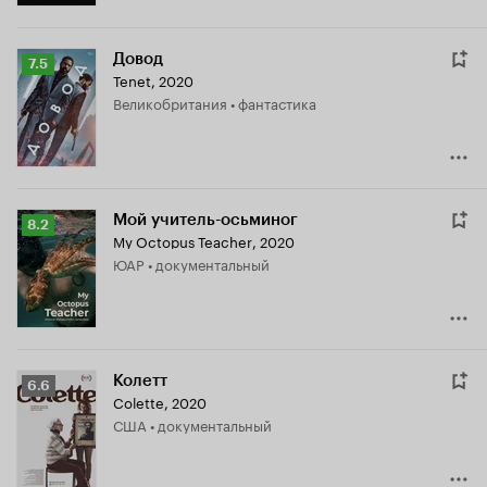
Довод
Рейтинг
7.5
Tenet
,
2020
Кинопоиска
Великобритания • фантастика
7.5
Мой учитель-осьминог
Рейтинг
8.2
My Octopus Teacher
,
2020
Кинопоиска
ЮАР • документальный
8.2
Колетт
Рейтинг
6.6
Colette
,
2020
Кинопоиска
США • документальный
6.6