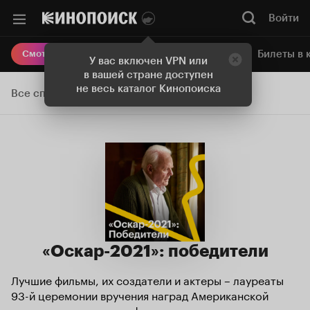
Войти
Онлайн-кинотеатр
Билеты в 
Смотреть кино
У вас включен VPN или
в вашей стране доступен
не весь каталог Кинопоиска
Все списки
«Оскар-2021»: победители
Лучшие фильмы, их создатели и актеры – лауреаты
93-й церемонии вручения наград Американской
академии кинематографических искусств и наук