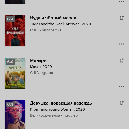
Иуда и чёрный мессия
Рейтинг
6.4
Judas and the Black Messiah
,
2020
Кинопоиска
США • биография
6.4
Минари
Рейтинг
6.9
Minari
,
2020
Кинопоиска
США • драма
6.9
Девушка, подающая надежды
Рейтинг
6.8
Promising Young Woman
,
2020
Кинопоиска
Великобритания • триллер
6.8