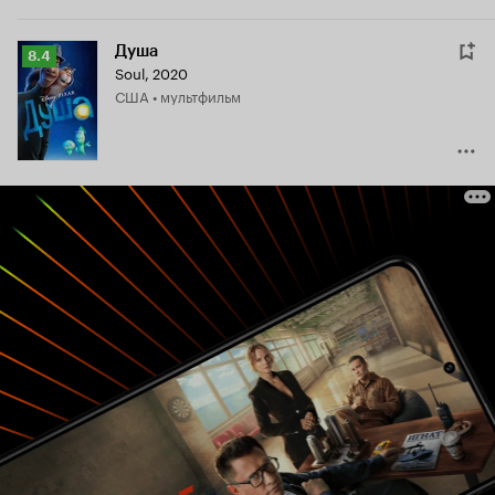
Душа
Рейтинг
8.4
Soul
,
2020
Кинопоиска
США • мультфильм
8.4