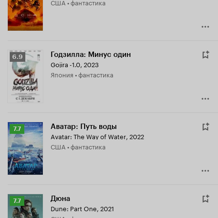
США • фантастика
8.2
Годзилла: Минус один
Рейтинг
6.9
Gojira -1.0
,
2023
Кинопоиска
Япония • фантастика
6.9
Аватар: Путь воды
Рейтинг
7.7
Avatar: The Way of Water
,
2022
Кинопоиска
США • фантастика
7.7
Дюна
Рейтинг
7.7
Dune: Part One
,
2021
Кинопоиска