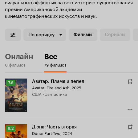
визуальные эффекты» за всю историю существования
премии Американской академии
кинематографических искусств и наук.
Фильмы
Сериалы
По порядку
Онлайн
Все
0 фильмов
79 фильмов
Аватар: Пламя и пепел
Рейтинг
7.6
Avatar: Fire and Ash
,
2025
Кинопоиска
США • фантастика
7.6
Дюна: Часть вторая
Рейтинг
8.2
Dune: Part Two
,
2024
Кинопоиска