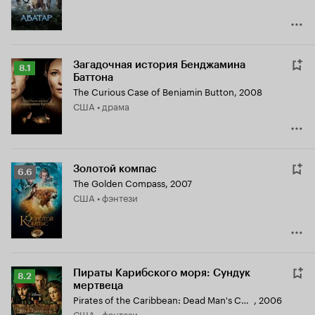
Загадочная история Бенджамина
Рейтинг
8.1
Баттона
Кинопоиска
The Curious Case of Benjamin Button
,
2008
8.1
США • драма
Золотой компас
Рейтинг
6.6
The Golden Compass
,
2007
Кинопоиска
США • фэнтези
6.6
Пираты Карибского моря: Сундук
Рейтинг
8.2
мертвеца
Кинопоиска
Pirates of the Caribbean: Dead Man's Chest
,
2006
8.2
США • фэнтези