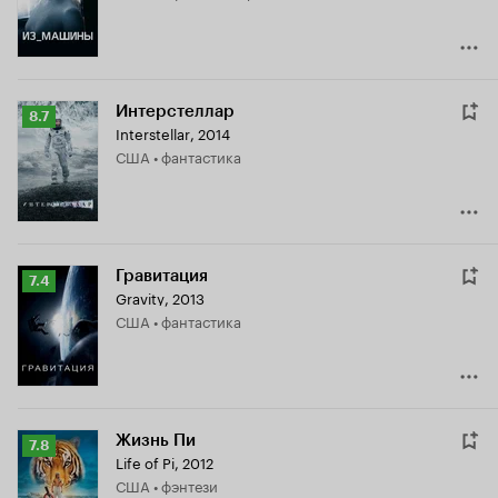
Интерстеллар
Рейтинг
8.7
Interstellar
,
2014
Кинопоиска
США • фантастика
8.7
Гравитация
Рейтинг
7.4
Gravity
,
2013
Кинопоиска
США • фантастика
7.4
Жизнь Пи
Рейтинг
7.8
Life of Pi
,
2012
Кинопоиска
США • фэнтези
7.8