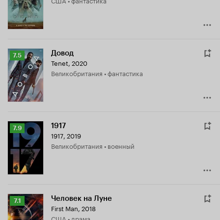
США • фантастика
7.7
Довод
Рейтинг
7.5
Tenet
,
2020
Кинопоиска
Великобритания • фантастика
7.5
1917
Рейтинг
7.9
1917
,
2019
Кинопоиска
Великобритания • военный
7.9
Человек на Луне
Рейтинг
7.1
First Man
,
2018
Кинопоиска
США • драма
7.1