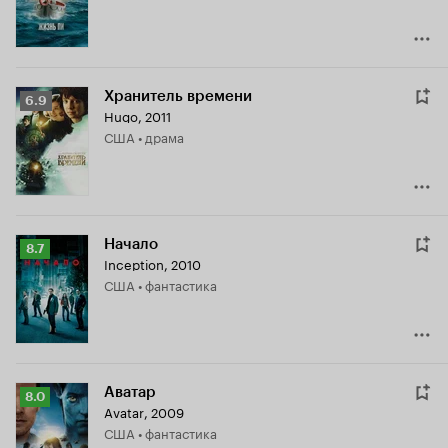
Хранитель времени
Рейтинг
6.9
Hugo
,
2011
Кинопоиска
США • драма
6.9
Начало
Рейтинг
8.7
Inception
,
2010
Кинопоиска
США • фантастика
8.7
Аватар
Рейтинг
8.0
Avatar
,
2009
Кинопоиска
США • фантастика
8.0