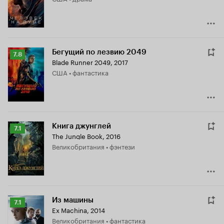
Бегущий по лезвию 2049
Рейтинг
7.8
Blade Runner 2049
,
2017
Кинопоиска
США • фантастика
7.8
Книга джунглей
Рейтинг
7.1
The Jungle Book
,
2016
Кинопоиска
Великобритания • фэнтези
7.1
Из машины
Рейтинг
7.1
Ex Machina
,
2014
Кинопоиска
Великобритания • фантастика
7.1