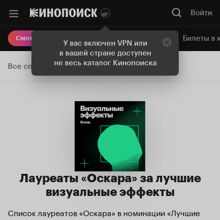
Войти
Онлайн-кинотеатр
Билеты в 
Смотреть кино
У вас включен VPN или
в вашей стране доступен
не весь каталог Кинопоиска
Все списки
Лауреаты «Оскара» за лучшие
визуальные эффекты
Список лауреатов «Оскара» в номинации «Лучшие