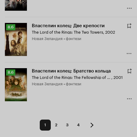
Властелин колец: Две крепости
Рейтинг
8.6
The Lord of the Rings: The Two Towers
,
2002
Кинопоиска
Новая Зеландия • фэнтези
8.6
Властелин колец: Братство кольца
Рейтинг
8.6
The Lord of the Rings: The Fellowship of the Ring
,
2001
Кинопоиска
Новая Зеландия • фэнтези
8.6
1
2
3
4