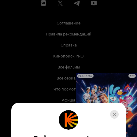
Соглашение
Правила рекомендаций
Справка
Кинопоиск PRO
Все фильмы
Все сериалы
РЕКЛАМА
Что посмотреть
Афиша
Музыка
Телепрограмма
Книги