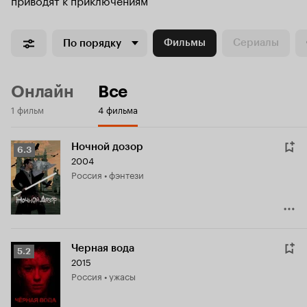
Фильмы
Сериалы
По порядку
Онлайн
Все
1 фильм
4 фильма
Ночной дозор
Рейтинг
6.3
2004
Кинопоиска
Россия • фэнтези
6.3
Черная вода
Рейтинг
5.2
2015
Кинопоиска
Россия • ужасы
5.2