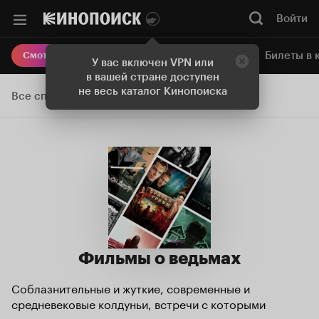
Войти
Онлайн-кинотеатр
Билеты в 
Смотреть кино
У вас включен VPN или
в вашей стране доступен
не весь каталог Кинопоиска
Все списки
Фильмы о ведьмах
Соблазнительные и жуткие, современные и
средневековые колдуньи, встречи с которыми
приводят к приключениям