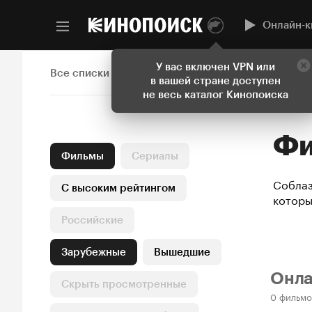
Онлайн-к
У вас включен VPN или
Все списки
в вашей стране доступен
не весь каталог Кинопоиска
Фильмы
Сериалы
Соблаз
С высоким рейтингом
которы
Российские
Зарубежные
Вышедшие
Онл
Скрыть просмотренные
0 фильмо