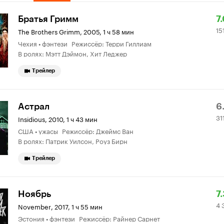
Р
15
Братья Гримм
7
15
К
4
The Brothers Grimm
,
2005, 1 ч 58 мин
Чехия • фэнтези Режиссёр: Терри Гиллиам
7.
о
В ролях: Мэтт Дэймон, Хит Леджер
Трейлер
Р
31
Астрал
6
31
К
8
Insidious
,
2010, 1 ч 43 мин
США • ужасы Режиссёр: Джеймс Ван
6.
о
В ролях: Патрик Уилсон, Роуз Бирн
Трейлер
Р
4
Ноябрь
7
4 
К
3
November
,
2017, 1 ч 55 мин
Эстония • фэнтези Режиссёр: Райнер Сарнет
7.
о