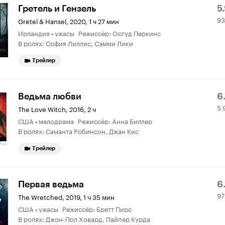
Р
9
Гретель и Гензель
5
93
К
6
Gretel & Hansel
,
2020, 1 ч 27 мин
Ирландия • ужасы Режиссёр: Осгуд Перкинс
5.
о
В ролях: София Лиллис, Сэмми Лики
Трейлер
Р
5
Ведьма любви
6
5 
К
9
The Love Witch
,
2016, 2 ч
США • мелодрама Режиссёр: Анна Биллер
6.
о
В ролях: Саманта Робинсон, Джан Кис
Трейлер
Р
9
Первая ведьма
6.
97
К
2
The Wretched
,
2019, 1 ч 35 мин
США • ужасы Режиссёр: Бретт Пирс
6.
о
В ролях: Джон-Пол Ховард, Пайпер Курда