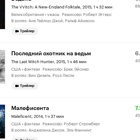
88
К
0
The VVitch: A New-England Folktale
,
2015, 1 ч 32 мин
Великобритания • ужасы Режиссёр: Роберт Эггерс
6.
о
В ролях: Аня Тейлор-Джой, Ральф Айнесон
Трейлер
Р
4
Последний охотник на ведьм
6
40
К
7
The Last Witch Hunter
,
2015, 1 ч 46 мин
США • фэнтези Режиссёр: Брек Эйснер
6.
о
В ролях: Вин Дизель, Роуз Лесли
Трейлер
Р
4
Малефисента
7.
45
К
4
Maleficent
,
2014, 1 ч 37 мин
США • фэнтези Режиссёр: Роберт Стромберг
7.
о
В ролях: Анджелина Джоли, Эль Фаннинг