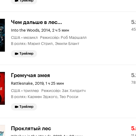
Трейлер
Р
4
Чем дальше в лес...
5
45
К
7
Into the Woods
,
2014, 2 ч 5 мин
США • мюзикл Режиссёр: Роб Маршалл
5.
о
В ролях: Мэрил Стрип, Эмили Блант
Трейлер
Р
7
Гремучая змея
5.
78
К
о
Rattlesnake
,
2019, 1 ч 25 мин
США • триллер Режиссёр: Зак Хилдитч
5.
В ролях: Кармен Эджого, Тео Росси
Трейлер
Р
11
Проклятый лес
5
11
Witches in the Woods
,
2019, 1 ч 30 мин