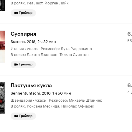
В ролях: Реа Лест, Йорген Лийк
Трейлер
Р
5
Суспирия
6
55
К
0
Suspiria
,
2018, 2 ч 32 мин
Италия • ужасы Режиссёр: Лука Гуаданьино
6.
о
В ролях: Дакота Джонсон, Тильда Суинтон
Трейлер
Р
4
Пастушья кукла
6
4 
К
5
Sennentuntschi
,
2010, 1 ч 50 мин
Швейцария • ужасы Режиссёр: Михаэль Штайнер
6.
о
В ролях: Роксана Мескида, Николас Офчарек
Трейлер