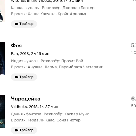
К
6
Канада • ужасы Режиссёр: Джордан Баркер
5.
о
В ролях: Ханна Касулка, Крэйг Арнольд
Трейлер
Р
1
Фея
5.
1 
К
0
Pari
,
2018, 2 ч 16 мин
Индия • ужасы Режиссёр: Прозит Рой
5.
о
В ролях: Анушка Шарма, Парамбрата Чаттерджи
Трейлер
Р
5
Чародейка
6
59
К
9
Vildheks
,
2018, 1 ч 37 мин
Дания • фэнтези Режиссёр: Каспар Мунк
6.
о
В ролях: Герда Ли Каас, Соня Рихтер
Трейлер