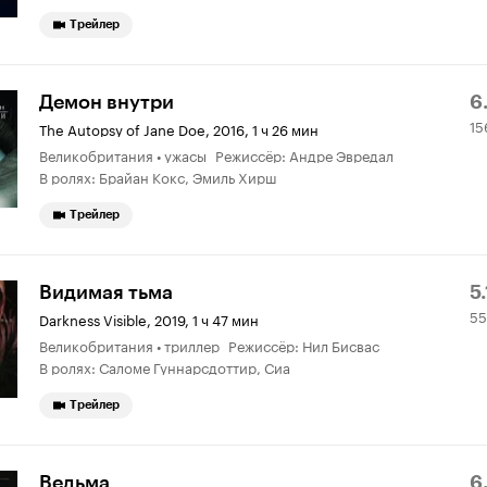
Трейлер
Р
1
Демон внутри
6
15
К
4
The Autopsy of Jane Doe
,
2016, 1 ч 26 мин
Великобритания • ужасы Режиссёр: Андре Эвредал
6.
о
В ролях: Брайан Кокс, Эмиль Хирш
Трейлер
Р
5
Видимая тьма
5.
55
К
о
Darkness Visible
,
2019, 1 ч 47 мин
Великобритания • триллер Режиссёр: Нил Бисвас
5.
В ролях: Саломе Гуннарсдоттир, Сиа
Трейлер
Р
8
Ведьма
6