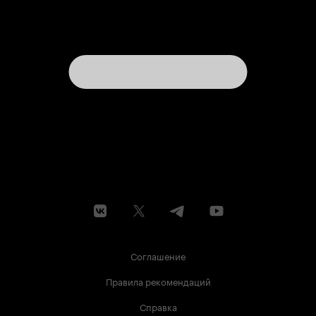
Соглашение
Правила рекомендаций
Справка