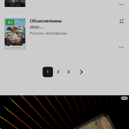
Объяснялкины
Рейтинг
8.1
2023–...
Кинопоиска
Россия • мультфильм
8.1
1
2
3