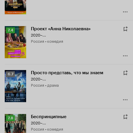
Проект «Анна Николаевна»
Рейтинг
7.4
2020–...
Кинопоиска
Россия • комедия
7.4
Просто представь, что мы знаем
Рейтинг
6.7
2020–...
Кинопоиска
Россия • драма
6.7
Беспринципные
Рейтинг
7.8
2020–...
Кинопоиска
Россия • комедия
7.8