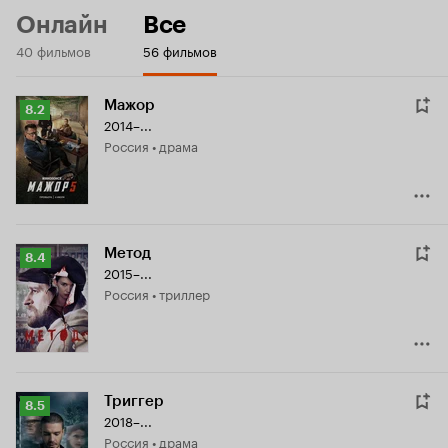
Онлайн
Все
40 фильмов
56 фильмов
Мажор
Рейтинг
8.2
2014–...
Кинопоиска
Россия • драма
8.2
Метод
Рейтинг
8.4
2015–...
Кинопоиска
Россия • триллер
8.4
Триггер
Рейтинг
8.5
2018–...
Кинопоиска
Россия • драма
8.5