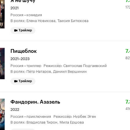
Р
17
Я не шучу
7
17
К
4
2021
Россия • комедия
7.
о
В ролях: Елена Новикова, Таисия Битюкова
Трейлер
Р
8
Пищеблок
7
82
К
3
2021–2023
Россия • триллер Режиссёр: Святослав Подгаевский
7.
о
В ролях: Пётр Натаров, Даниил Вершинин
Трейлер
Р
4
Фандорин. Азазель
7
41
К
4
2022
Россия • приключения Режиссёр: Нурбек Эген
7.
о
В ролях: Владислав Тирон, Мила Ершова