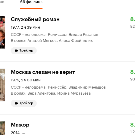
ов
66 фильмов
Р
8
Служебный роман
8
82
К
2
1977, 2 ч 39 мин
СССР • мелодрама Режиссёр: Эльдар Рязанов
8.
о
В ролях: Андрей Мягков, Алиса Фрейндлих
Трейлер
Р
9
Москва слезам не верит
8
93
К
12
1979, 2 ч 30 мин
СССР • мелодрама Режиссёр: Владимир Меньшов
8.
о
В ролях: Вера Алентова, Ирина Муравьёва
Трейлер
Р
1
Мажор
8
1 
К
2
2014–...