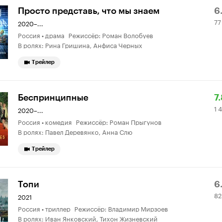
Р
7
Просто представь, что мы знаем
6
77
К
0
2020–...
Россия • драма Режиссёр: Роман Волобуев
6.
о
В ролях: Рина Гришина, Анфиса Черных
Трейлер
Р
1
Беспринципные
7
1 
К
4
2020–...
Россия • комедия Режиссёр: Роман Прыгунов
7.
4
В ролях: Павел Деревянко, Анна Слю
о
Трейлер
Р
8
Топи
6
82
К
5
2021
Россия • триллер Режиссёр: Владимир Мирзоев
6.
о
В ролях: Иван Янковский, Тихон Жизневский