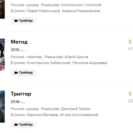
Россия • драма Режиссёр: Константин Статский
8.
4
В ролях: Павел Прилучный, Карина Разумовская
о
Трейлер
Р
1
Метод
1 
К
1
2015–...
Россия • триллер Режиссёр: Юрий Быков
8.
0
В ролях: Константин Хабенский, Паулина Андреева
т
о
2
Трейлер
Р
2
Триггер
2 
К
0
2018–...
Россия • драма Режиссёр: Дмитрий Тюрин
8.
4
В ролях: Максим Матвеев, Игорь Костолевский
т
о
2
Трейлер