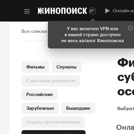
Онлайн-к
У вас включен VPN или
Все списки
в вашей стране доступен
не весь каталог Кинопоиска
Фильмы и сериалы с
Фильмы
Сериалы
су
С высоким рейтингом
ос
Российские
Выбрат
Зарубежные
Вышедшие
Скрыть просмотренные
Онл