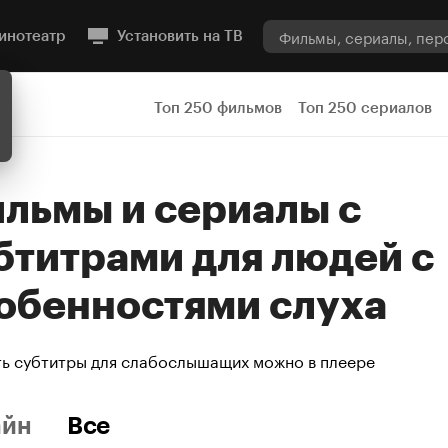
инотеатр
Установить на ТВ
Топ 250 фильмов
Топ 250 сериалов
бтитрами для людей с
обенностями слуха
ь субтитры для слабослышащих можно в плеере
айн
Все