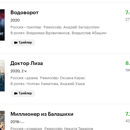
Р
2
Водоворот
7
27
К
9
2020
Россия • триллер Режиссёр: Андрей Загидуллин
7.
о
В ролях: Владимир Вдовиченков, Владислав Абашин
Трейлер
Р
1
Доктор Лиза
8
19
К
0
2020, 2 ч
Россия • драма Режиссёр: Оксана Карас
8.
о
В ролях: Чулпан Хаматова, Анджей Хыра
Трейлер
Р
4
Миллионер из Балашихи
7.
42
К
5
2019–...
Россия • комедия Режиссёр: Никита Тамаров
7.
о