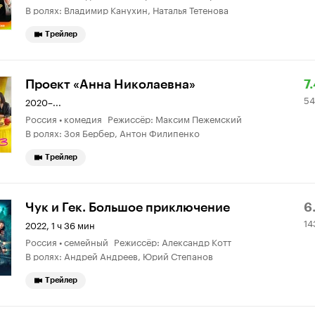
В ролях: Владимир Канухин, Наталья Тетенова
Трейлер
Р
5
Проект «Анна Николаевна»
7
54
К
5
2020–...
Россия • комедия Режиссёр: Максим Пежемский
7.
о
В ролях: Зоя Бербер, Антон Филипенко
Трейлер
Р
1
Чук и Гек. Большое приключение
6
14
К
11
2022, 1 ч 36 мин
Россия • семейный Режиссёр: Александр Котт
6.
о
В ролях: Андрей Андреев, Юрий Степанов
Трейлер