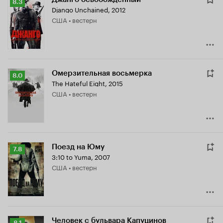
Рейтинг
8.3
Django Unchained
,
2012
Кинопоиска
США • вестерн
8.3
Омерзительная восьмерка
Рейтинг
8.0
The Hateful Eight
,
2015
Кинопоиска
США • вестерн
8.0
Поезд на Юму
Рейтинг
7.8
3:10 to Yuma
,
2007
Кинопоиска
США • вестерн
7.8
Человек с бульвара Капуцинов
Рейтинг
8.1