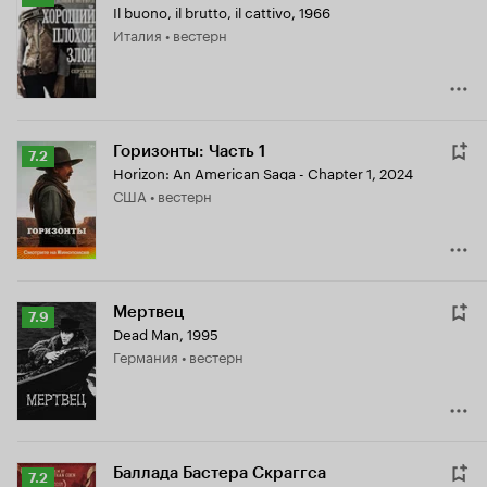
Il buono, il brutto, il cattivo
,
1966
Кинопоиска
Италия • вестерн
8.5
Горизонты: Часть 1
Рейтинг
7.2
Horizon: An American Saga - Chapter 1
,
2024
Кинопоиска
США • вестерн
7.2
Мертвец
Рейтинг
7.9
Dead Man
,
1995
Кинопоиска
Германия • вестерн
7.9
Баллада Бастера Скраггса
Рейтинг
7.2