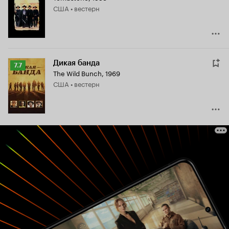
США • вестерн
7.2
Дикая банда
Рейтинг
7.7
The Wild Bunch
,
1969
Кинопоиска
США • вестерн
7.7