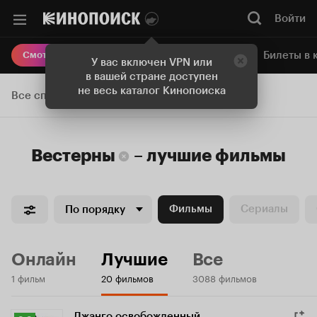
Войти
Онлайн-кинотеатр
Билеты в 
Смотреть кино
У вас включен VPN или
в вашей стране доступен
не весь каталог Кинопоиска
Все списки
Вестерны
–
лучшие
фильмы
Фильмы
Сериалы
По порядку
Онлайн
Лучшие
Все
1 фильм
20 фильмов
3088 фильмов
Джанго освобожденный