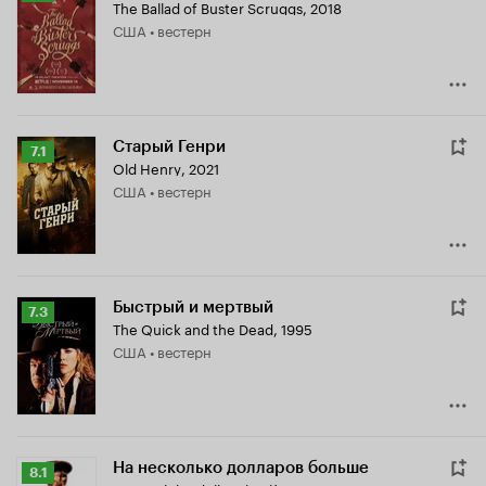
The Ballad of Buster Scruggs
,
2018
Кинопоиска
США • вестерн
7.2
Старый Генри
Рейтинг
7.1
Old Henry
,
2021
Кинопоиска
США • вестерн
7.1
Быстрый и мертвый
Рейтинг
7.3
The Quick and the Dead
,
1995
Кинопоиска
США • вестерн
7.3
На несколько долларов больше
Рейтинг
8.1