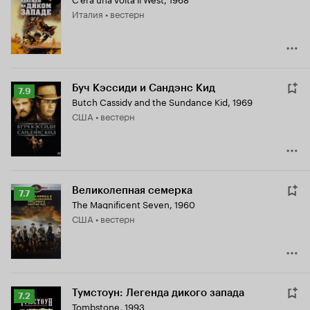
Кинопоиска
Италия • вестерн
8.0
Буч Кэссиди и Сандэнс Кид
Рейтинг
7.9
Butch Cassidy and the Sundance Kid
,
1969
Кинопоиска
США • вестерн
7.9
Великолепная семерка
Рейтинг
7.7
The Magnificent Seven
,
1960
Кинопоиска
США • вестерн
7.7
Тумстоун: Легенда дикого запада
Рейтинг
7.2
Tombstone
,
1993
Кинопоиска