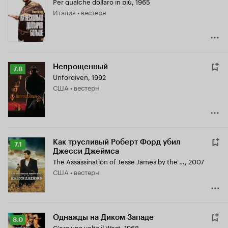
Per qualche dollaro in più
,
1965
Кинопоиска
Италия • вестерн
8.1
Непрощенный
Рейтинг
7.8
Unforgiven
,
1992
Кинопоиска
США • вестерн
7.8
Как трусливый Роберт Форд убил
Рейтинг
7.1
Джесси Джеймса
Кинопоиска
The Assassination of Jesse James by the Coward Robert Ford
,
2007
7.1
США • вестерн
Однажды на Диком Западе
Рейтинг
8.0
C'era una volta il West
,
1968