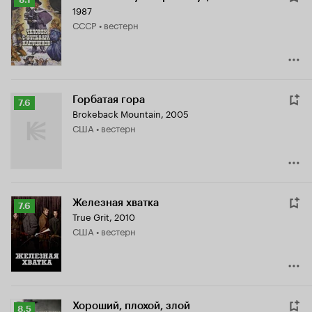
1987
Кинопоиска
СССР • вестерн
8.1
Горбатая гора
Рейтинг
7.6
Brokeback Mountain
,
2005
Кинопоиска
США • вестерн
7.6
Железная хватка
Рейтинг
7.6
True Grit
,
2010
Кинопоиска
США • вестерн
7.6
Хороший, плохой, злой
Рейтинг
8.5