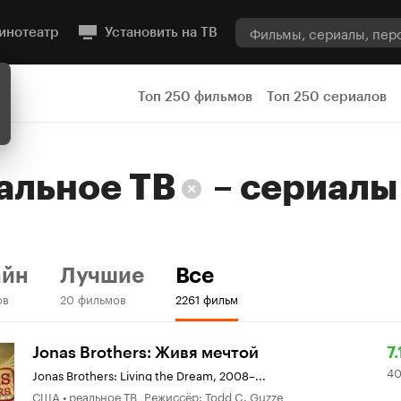
инотеатр
Установить на ТВ
Топ 250 фильмов
Топ 250 сериалов
альное ТВ
–
сериалы
айн
Лучшие
Все
ов
20 фильмов
2261 фильм
Р
4
Jonas Brothers: Живя мечтой
7.
4
К
о
Jonas Brothers: Living the Dream
,
2008–...
США • реальное ТВ Режиссёр: Todd C. Guzze
7.