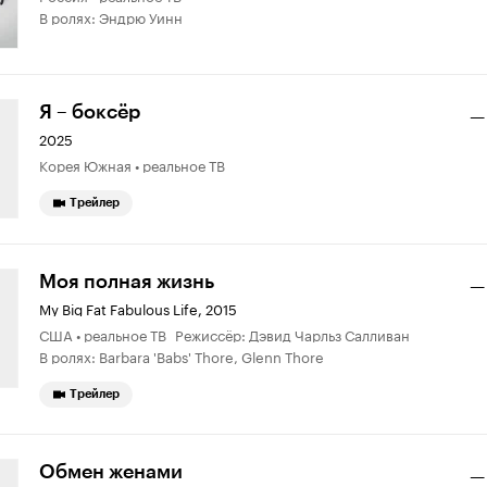
В ролях: Эндрю Уинн
Я – боксёр
—
2025
Корея Южная • реальное ТВ
Трейлер
Моя полная жизнь
—
My Big Fat Fabulous Life
,
2015
США • реальное ТВ Режиссёр: Дэвид Чарльз Салливан
В ролях: Barbara 'Babs' Thore, Glenn Thore
Трейлер
Обмен женами
—