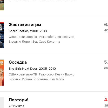
Р
4
Жестокие игры
6
4
К
о
Scare Tactics
,
2003–2013
США • реальное ТВ Режиссёр: Лео Шерман
6.
В ролях: Лорен Эш, Сара Колонна
Р
3
Соседка
5
39
К
о
The Girls Next Door
,
2005–2010
США • реальное ТВ Режиссёр: Кевин Барнс
5.
В ролях: Ирина Воронина, Вэл Тассо
Р
3
Повтори!
4
39
К
о
2013–2014