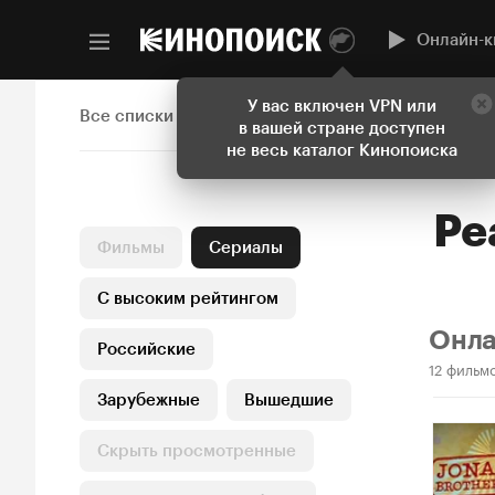
Онлайн-к
У вас включен VPN или
Все списки
в вашей стране доступен
не весь каталог Кинопоиска
Ре
Фильмы
Сериалы
С высоким рейтингом
Онл
Российские
12 фильм
Зарубежные
Вышедшие
Скрыть просмотренные