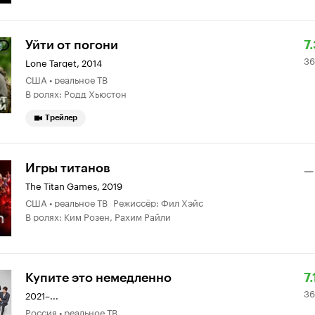
Р
3
Уйти от погони
7
36
К
о
Lone Target
,
2014
США • реальное ТВ
7.
В ролях: Родд Хьюстон
Трейлер
Игры титанов
—
The Titan Games
,
2019
США • реальное ТВ Режиссёр: Фил Хэйс
В ролях: Ким Розен, Рахим Райли
Р
3
Купите это немедленно
7.
36
К
о
2021–...
Россия • реальное ТВ
7.