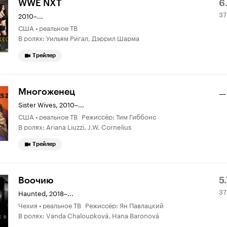
Р
3
WWE NXT
6.
37
К
о
2010–...
США • реальное ТВ
6.
В ролях: Уильям Ригал, Дэррил Шарма
Трейлер
Многоженец
—
Sister Wives
,
2010–...
США • реальное ТВ Режиссёр: Тим Гиббонс
В ролях: Ariana Liuzzi, J.W. Cornelius
Трейлер
Р
3
Воочию
5.
37
К
о
Haunted
,
2018–...
Чехия • реальное ТВ Режиссёр: Ян Павлацкий
5.
В ролях: Vanda Chaloupková, Hana Baronová