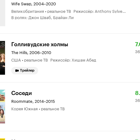
Wife Swap
,
2004–2020
Великобритания • реальное ТВ Режиссёр: Anthony Sylvester
В ролях: Джон Шваб, Брайан Ли
Р
3
Голливудские холмы
7
36
К
о
The Hills
,
2006–2010
США • реальное ТВ Режиссёр: Хишам Абед
7.
Трейлер
Р
3
Соседи
8
36
К
о
Roommate
,
2014–2015
Корея Южная • реальное ТВ
8.