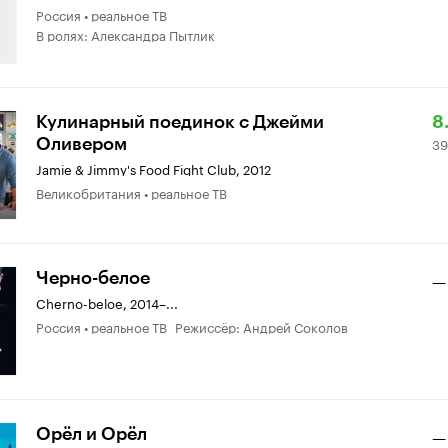
Россия • реальное ТВ
4.
В ролях: Александра Пытлик
Р
3
Кулинарный поединок с Джейми
8
Оливером
39
К
о
Jamie & Jimmy's Food Fight Club
,
2012
8.
Великобритания • реальное ТВ
Черно-белое
—
Cherno-beloe
,
2014–...
Россия • реальное ТВ Режиссёр: Андрей Соколов
Орёл и Орёл
—