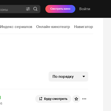
Войти
Смотреть кино
Индекс сериалов
Онлайн-кинотеатр
Навигатор
По порядку
ейтинг
06
1
Буду смотреть
06
инопоиска
ценок
1