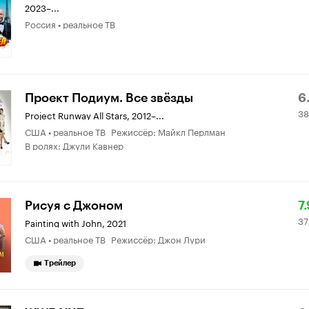
2023–...
Россия • реальное ТВ
Р
3
Проект Подиум. Все звёзды
6
38
К
о
Project Runway All Stars
,
2012–...
США • реальное ТВ Режиссёр: Майкл Перлман
6.
В ролях: Джули Кавнер
Р
3
Рисуя с Джоном
7.
37
К
о
Painting with John
,
2021
США • реальное ТВ Режиссёр: Джон Лури
7.
Трейлер