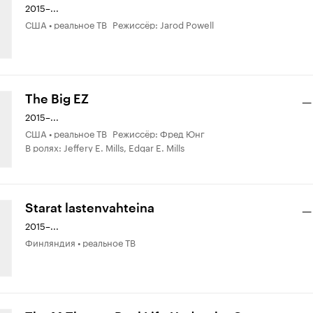
2015–...
США • реальное ТВ Режиссёр: Jarod Powell
The Big EZ
—
2015–...
США • реальное ТВ Режиссёр: Фред Юнг
В ролях: Jeffery E. Mills, Edgar E. Mills
Starat lastenvahteina
—
2015–...
Финляндия • реальное ТВ