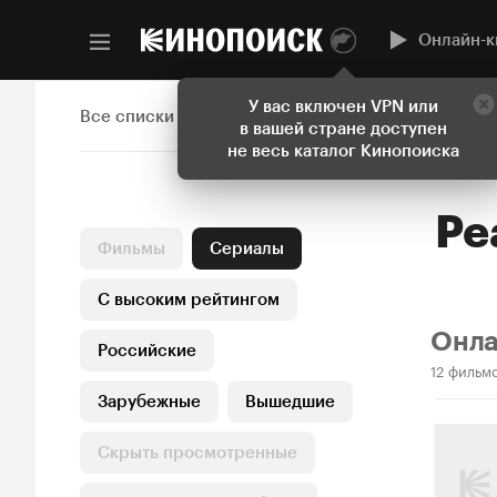
Онлайн-к
У вас включен VPN или
Все списки
в вашей стране доступен
не весь каталог Кинопоиска
Ре
Фильмы
Сериалы
С высоким рейтингом
Онл
Российские
12 фильм
Зарубежные
Вышедшие
Скрыть просмотренные