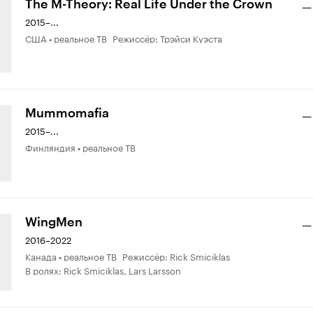
The M-Theory: Real Life Under the Crown
—
2015–...
США • реальное ТВ Режиссёр: Трэйси Куэста
Mummomafia
—
2015–...
Финляндия • реальное ТВ
WingMen
—
2016–2022
Канада • реальное ТВ Режиссёр: Rick Smiciklas
В ролях: Rick Smiciklas, Lars Larsson