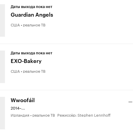
Даты выхода пока нет
Guardian Angels
США • реальное ТВ
Даты выхода пока нет
EXO-Bakery
США • реальное ТВ
Wwoofáil
—
2014–...
Ирландия • реальное ТВ Режиссёр: Stephen Lennhoff