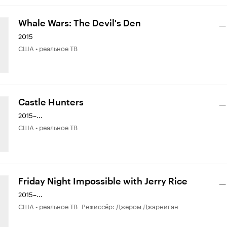
Whale Wars: The Devil's Den
—
2015
США • реальное ТВ
Castle Hunters
—
2015–...
США • реальное ТВ
Friday Night Impossible with Jerry Rice
—
2015–...
США • реальное ТВ Режиссёр: Джером Джарниган