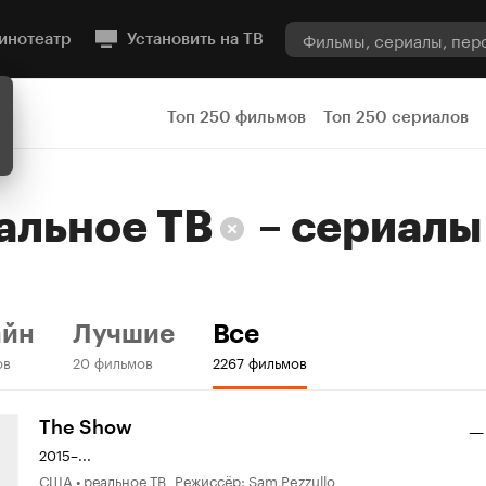
инотеатр
Установить на ТВ
Топ 250 фильмов
Топ 250 сериалов
альное ТВ
–
сериалы
айн
Лучшие
Все
ов
20 фильмов
2267 фильмов
The Show
—
2015–...
США • реальное ТВ Режиссёр: Sam Pezzullo