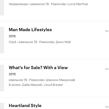
Нидерланды • реальное ТВ Режиссёр: Lucia Marthas
Man Made Lifestyles
—
2015
США • реальное ТВ Режиссёр: Дино Мэй
What's for Sale? With a View
—
2015
реальное ТВ Режиссёр: Шеннон Макдонаф
В ролях: Дэйв Макрэй, Lloyd Brewer
Heartland Style
—