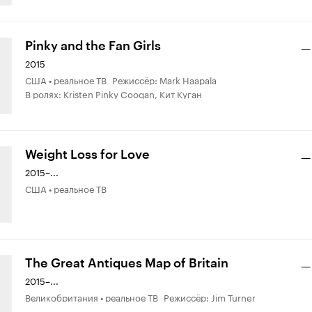
Pinky and the Fan Girls
—
2015
США • реальное ТВ Режиссёр: Mark Haapala
В ролях: Kristen Pinky Coogan, Кит Куган
Weight Loss for Love
—
2015–...
США • реальное ТВ
The Great Antiques Map of Britain
—
2015–...
Великобритания • реальное ТВ Режиссёр: Jim Turner