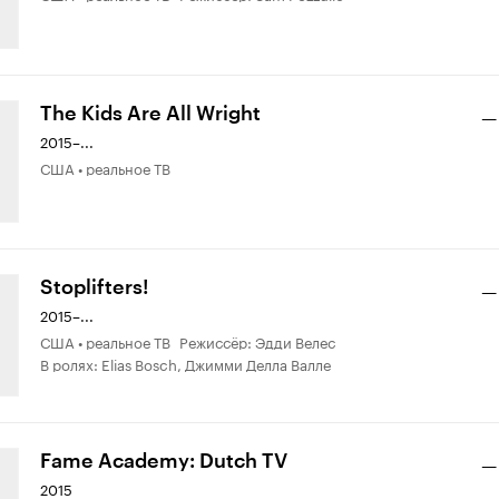
The Kids Are All Wright
—
2015–...
США • реальное ТВ
Stoplifters!
—
2015–...
США • реальное ТВ Режиссёр: Эдди Велес
В ролях: Elias Bosch, Джимми Делла Валле
Fame Academy: Dutch TV
—
2015