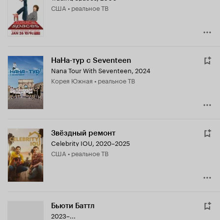
США • реальное ТВ
НаНа-тур с Seventeen
Nana Tour With Seventeen
,
2024
Корея Южная • реальное ТВ
Звёздный ремонт
Celebrity IOU
,
2020–2025
США • реальное ТВ
Бьюти Баттл
2023–...