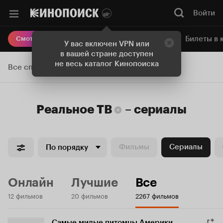
Войти
Онлайн-кинотеатр
Билеты в 
Смотреть кино
У вас включен VPN или
в вашей стране доступен
не весь каталог Кинопоиска
Все списки
Реальное ТВ
–
сериалы
Фильмы
Сериалы
По порядку
Онлайн
Лучшие
Все
12 фильмов
20 фильмов
2267 фильмов
Самые милые питомцы Америки