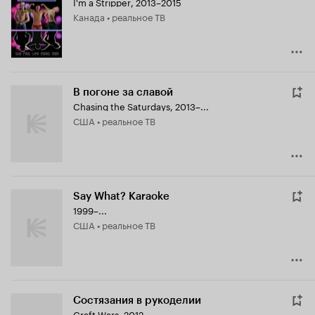
I'm a Stripper
,
2013–2015
Канада • реальное ТВ
В погоне за славой
Chasing the Saturdays
,
2013–...
США • реальное ТВ
Say What? Karaoke
1999–...
США • реальное ТВ
Состязания в рукоделии
Craft Wars
,
2012