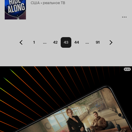
США • реальное ТВ
1
...
42
43
44
...
91