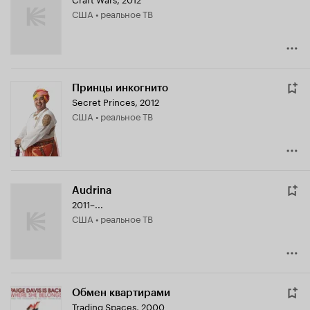
США • реальное ТВ
Принцы инкогнито
Secret Princes
,
2012
США • реальное ТВ
Audrina
2011–...
США • реальное ТВ
Обмен квартирами
Trading Spaces
,
2000