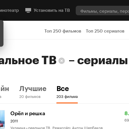
инотеатр
Установить на ТВ
Топ 250 фильмов
Топ 250 сериалов
альное ТВ
–
сериалы
айн
Лучшие
Все
в
20 фильмов
203 фильма
Р
6
Орёл и решка
8
69
К
1
2011
Украина • реальное ТВ Режиссёр: Антон Щербаков
8.
о