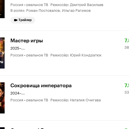
Россия • реальное ТВ Режиссёр: Дмитрий Васильев
8.
о
В ролях: Роман Постовалов, Ильгар Рагимов
Трейлер
Р
3
Мастер игры
7
38
К
5
2025–...
Россия • реальное ТВ Режиссёр: Юрий Кондратюк
7.
о
Р
3
Сокровища императора
7.
33
К
3
2024–...
Россия • реальное ТВ Режиссёр: Наталия Очигава
7.
о