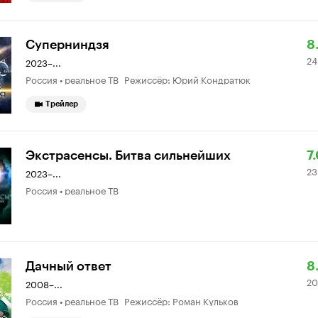
Р
2
Суперниндзя
8
24
К
6
2023–...
Россия • реальное ТВ Режиссёр: Юрий Кондратюк
8.
о
Трейлер
Р
2
Экстрасенсы. Битва сильнейших
7
23
К
0
2023–...
Россия • реальное ТВ
7.
о
Р
2
Дачный ответ
8.
20
К
9
2008–...
Россия • реальное ТВ Режиссёр: Роман Кульков
8.
о