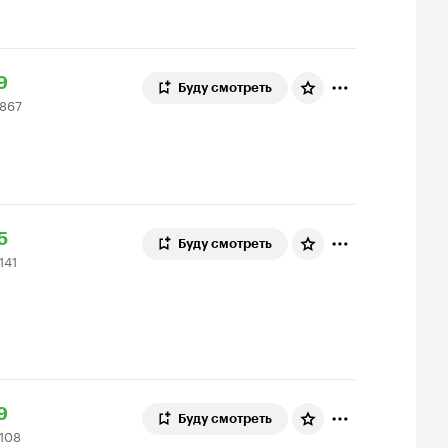
ейтинг
9
Буду смотреть
 867
инопоиска
67
9
ценок
ейтинг
5
Буду смотреть
 141
инопоиска
1
5
ценка
ейтинг
9
Буду смотреть
 108
инопоиска
08