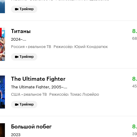
Трейлер
Р
6
Титаны
8
68
К
9
2024–...
Россия • реальное ТВ Режиссёр: Юрий Кондратюк
8.
о
Трейлер
Р
4
The Ultimate Fighter
8
45
К
5
The Ultimate Fighter
,
2005–...
США • реальное ТВ Режиссёр: Томас Лурейро
8.
о
Трейлер
Р
3
Большой побег
8
39
К
3
2023