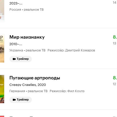
14
К
6
2023–...
Россия • реальное ТВ
7.
о
Р
13
Мир наизнанку
8
13
К
3
2010–...
Украина • реальное ТВ Режиссёр: Дмитрий Комаров
8.
о
Трейлер
Р
12
Пугающие артроподы
8
12
К
9
Creepy Crawlies
,
2020
Германия • реальное ТВ Режиссёр: Фил Коулз
8.
о
Трейлер