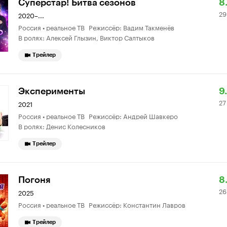
Р
2
Суперстар! Битва сезонов
8
29
К
2
2020–...
Россия • реальное ТВ Режиссёр: Вадим Такменёв
8.
о
В ролях: Алексей Глызин, Виктор Салтыков
Трейлер
Р
2
Эксперименты
9
27
К
6
2021
Россия • реальное ТВ Режиссёр: Андрей Шавкеро
9.
о
В ролях: Денис Колесников
Трейлер
Р
2
Погоня
8
26
К
4
2025
Россия • реальное ТВ Режиссёр: Константин Лавров
8.
о
Трейлер