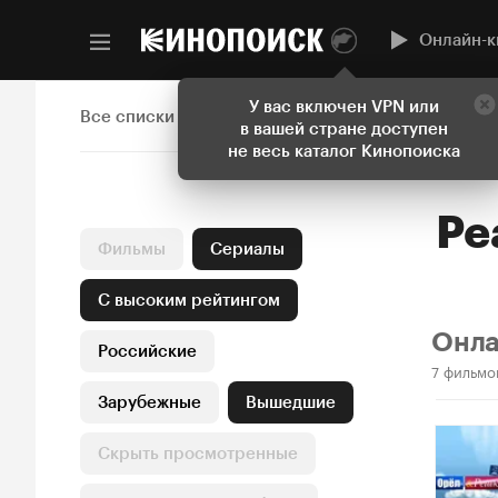
Онлайн-к
У вас включен VPN или
Все списки
в вашей стране доступен
не весь каталог Кинопоиска
Ре
Фильмы
Сериалы
С высоким рейтингом
Онл
Российские
7 фильмо
Зарубежные
Вышедшие
Скрыть просмотренные