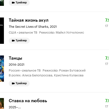
Трейлер
Р
17
Тайная жизнь акул
7.
17
К
8
The Secret Lives of Sharks
,
2021
США • реальное ТВ Режиссёр: Майкл Уотчулонис
7.
о
Трейлер
Р
17
Танцы
7.
17
К
14
2014–2021
Россия • реальное ТВ Режиссёр: Роман Бутовский
7.
о
В ролях: Алиса Белопросова, Кристина Кулакова
Трейлер
Р
17
Ставка на любовь
7.
17
К
1
2025–...