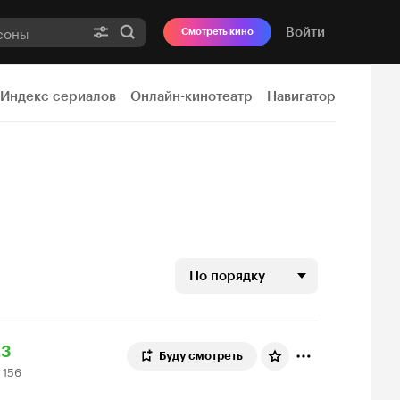
Войти
Смотреть кино
Индекс сериалов
Онлайн-кинотеатр
Навигатор
По порядку
ейтинг
9
.3
Буду смотреть
 156
инопоиска
56
3
ценок