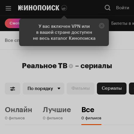
Войти
Онлайн-кинотеатр
Билеты в 
Смотреть кино
У вас включен VPN или
в вашей стране доступен
не весь каталог Кинопоиска
Все списки
Реальное ТВ
–
сериалы
Фильмы
Сериалы
По порядку
Онлайн
Лучшие
Все
0 фильмов
0 фильмов
0 фильмов