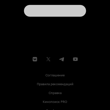
Соглашение
Правила рекомендаций
Справка
Кинопоиск PRO