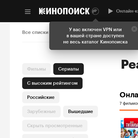
Онлайн-к
У вас включен VPN или
Все списки
в вашей стране доступен
не весь каталог Кинопоиска
Ре
Фильмы
Сериалы
С высоким рейтингом
Онл
Российские
7 фильмо
Зарубежные
Вышедшие
Скрыть просмотренные