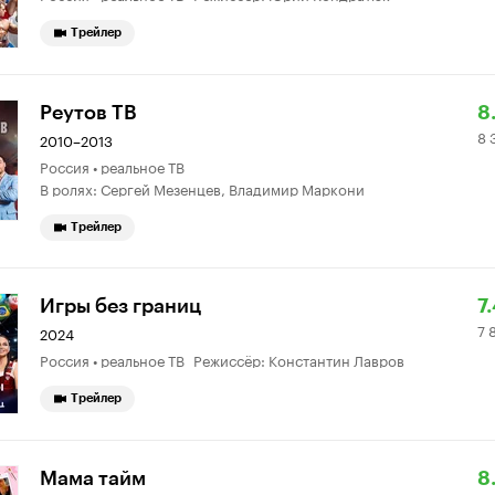
Трейлер
Р
8
Реутов ТВ
8
8 
К
3
2010–2013
Россия • реальное ТВ
8.
о
В ролях: Сергей Мезенцев, Владимир Маркони
Трейлер
Р
7
Игры без границ
7
7 
К
8
2024
Россия • реальное ТВ Режиссёр: Константин Лавров
7.
о
Трейлер
Р
3
Мама тайм
8.