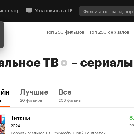
инотеатр
Установить на ТВ
Топ 250 фильмов
Топ 250 сериалов
альное ТВ
–
сериал
айн
Лучшие
Все
в
20 фильмов
203 фильма
Р
6
Титаны
8
68
К
9
2024–...
Россия • реальное ТВ Режиссёр: Юрий Кондратюк
8.
о