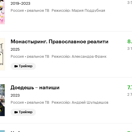
3 
К
5
2019–2023
Россия • реальное ТВ Режиссёр: Мария Поддубная
8.
о
Р
3
Монастыринг. Православное реалити
8
3 
К
1
2025
Россия • реальное ТВ Режиссёр: Александра Франк
8.
о
Трейлер
Р
2
Доедешь – напиши
7.
2 
К
7
2023
Россия • реальное ТВ Режиссёр: Андрей Шульдешов
7.
о
Трейлер