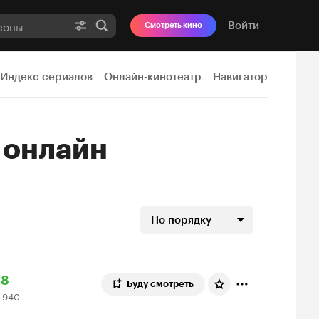
Войти
Смотреть кино
Индекс сериалов
Онлайн-кинотеатр
Навигатор
ы
онлайн
По порядку
ейтинг
8
.8
Буду смотреть
 940
инопоиска
40
8
ценок