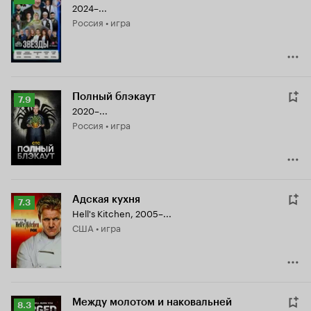
2024–...
Кинопоиска
Россия • игра
7.9
Полный блэкаут
Рейтинг
7.9
2020–...
Кинопоиска
Россия • игра
7.9
Адская кухня
Рейтинг
7.3
Hell's Kitchen
,
2005–...
Кинопоиска
США • игра
7.3
Между молотом и наковальней
Рейтинг
8.3