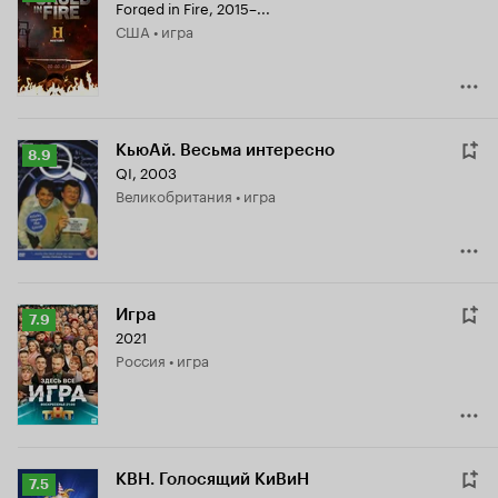
Forged in Fire
,
2015–...
Кинопоиска
США • игра
8.3
КьюАй. Весьма интересно
Рейтинг
8.9
QI
,
2003
Кинопоиска
Великобритания • игра
8.9
Игра
Рейтинг
7.9
2021
Кинопоиска
Россия • игра
7.9
КВН. Голосящий КиВиН
Рейтинг
7.5