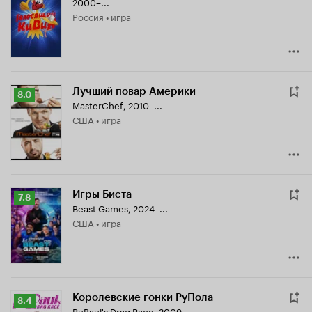
2000–...
Кинопоиска
Россия • игра
7.5
Лучший повар Америки
Рейтинг
8.0
MasterChef
,
2010–...
Кинопоиска
США • игра
8.0
Игры Биста
Рейтинг
7.8
Beast Games
,
2024–...
Кинопоиска
США • игра
7.8
Королевские гонки РуПола
Рейтинг
8.4
RuPaul's Drag Race
,
2009–...