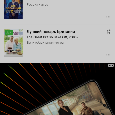
Россия • игра
7.7
Лучший пекарь Британии
Рейтинг
8.4
The Great British Bake Off
,
2010–...
Кинопоиска
Великобритания • игра
8.4