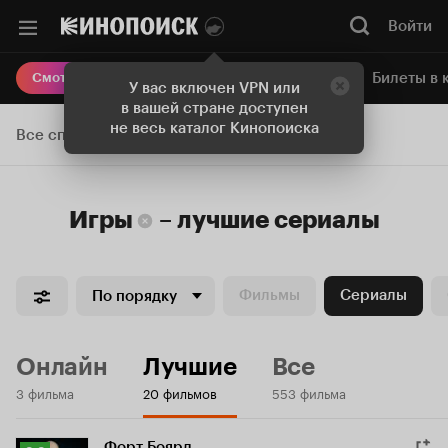
Войти
Онлайн-кинотеатр
Билеты в 
Смотреть кино
У вас включен VPN или
в вашей стране доступен
не весь каталог Кинопоиска
Все списки
Игры
–
лучшие
сериалы
Фильмы
Сериалы
По порядку
Онлайн
Лучшие
Все
3 фильма
20 фильмов
553 фильма
Форт Боярд