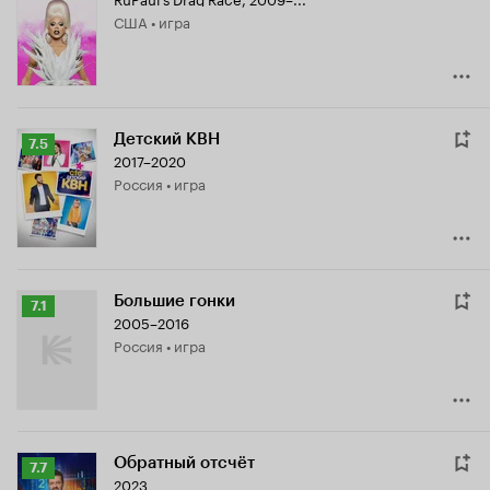
Кинопоиска
США • игра
8.4
Детский КВН
Рейтинг
7.5
2017–2020
Кинопоиска
Россия • игра
7.5
Большие гонки
Рейтинг
7.1
2005–2016
Кинопоиска
Россия • игра
7.1
Обратный отсчёт
Рейтинг
7.7
2023
Кинопоиска