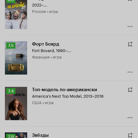
2022–...
Кинопоиска
Россия • игра
8.0
Форт Боярд
Рейтинг
7.5
Fort Boyard
,
1990–...
Кинопоиска
Франция • игра
7.5
Топ-модель по-американски
Рейтинг
7.4
America's Next Top Model
,
2013–2018
Кинопоиска
США • игра
7.4
Звёзды
Рейтинг
7.9