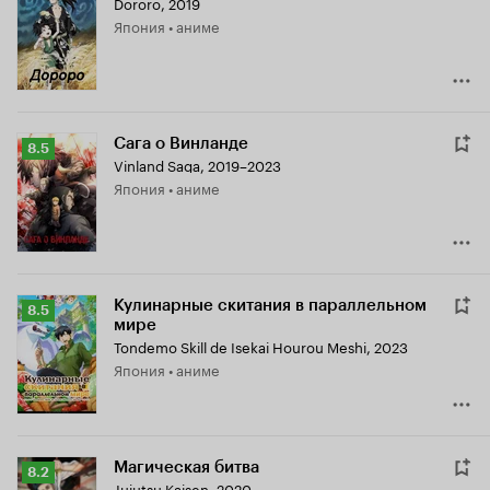
Dororo
,
2019
Кинопоиска
Япония • аниме
8.3
Сага о Винланде
Рейтинг
8.5
Vinland Saga
,
2019–2023
Кинопоиска
Япония • аниме
8.5
Кулинарные скитания в параллельном
Рейтинг
8.5
мире
Кинопоиска
Tondemo Skill de Isekai Hourou Meshi
,
2023
8.5
Япония • аниме
Магическая битва
Рейтинг
8.2
Jujutsu Kaisen
,
2020–...