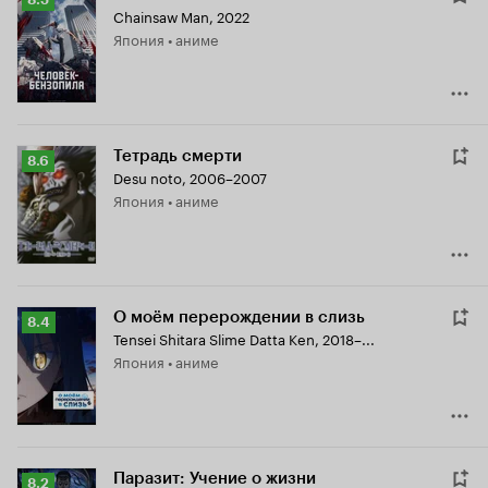
Chainsaw Man
,
2022
Кинопоиска
Япония • аниме
8.5
Тетрадь смерти
Рейтинг
8.6
Desu noto
,
2006–2007
Кинопоиска
Япония • аниме
8.6
О моём перерождении в слизь
Рейтинг
8.4
Tensei Shitara Slime Datta Ken
,
2018–...
Кинопоиска
Япония • аниме
8.4
Паразит: Учение о жизни
Рейтинг
8.2