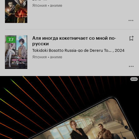
Япония • аниме
8.3
Аля иногда кокетничает со мной по-
Рейтинг
7.7
русски
Кинопоиска
Tokidoki Bosotto Russia-go de Dereru Tonari no Alya-san
,
2024
7.7
Япония • аниме