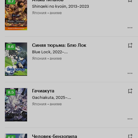
Рейтинг
8.7
Shingeki no kyojin
,
2013–2023
Кинопоиска
Япония • аниме
8.7
Синяя тюрьма: Блю Лок
Рейтинг
8.6
Blue Lock
,
2022–...
Кинопоиска
Япония • аниме
8.6
Гачиакута
Рейтинг
8.5
Gachiakuta
,
2025–...
Кинопоиска
Япония • аниме
8.5
Человек-бензопила
Рейтинг
8.5