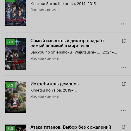
Kiseijuu: Sei no Kakuritsu
,
2014–2015
Кинопоиска
Япония • аниме
8.2
Самый известный диктор создаёт
Рейтинг
8.3
самый великий в мире клан
Кинопоиска
Saikyou no Shienshoku «Wajutsushi» de Aru Ore wa Sekai Saikyou Clan wo Shitagaeru
,
2024–...
8.3
Япония • аниме
Истребитель демонов
Рейтинг
8.3
Kimetsu no Yaiba
,
2019–...
Кинопоиска
Япония • аниме
8.3
Атака титанов: Выбор без сожалений
Рейтинг
8.6