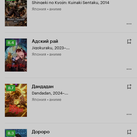
Shingeki no Kyojin: Kuinaki Sentaku
,
2014
Кинопоиска
Япония • аниме
8.6
Адский рай
Рейтинг
8.4
Jigokuraku
,
2023–...
Кинопоиска
Япония • аниме
8.4
Дандадан
Рейтинг
8.7
Dandadan
,
2024–...
Кинопоиска
Япония • аниме
8.7
Дороро
Рейтинг
8.3