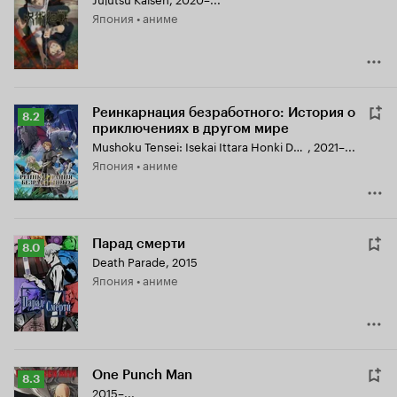
Кинопоиска
Япония • аниме
8.2
Реинкарнация безработного: История о
Рейтинг
8.2
приключениях в другом мире
Кинопоиска
Mushoku Tensei: Isekai Ittara Honki Dasu
,
2021–...
8.2
Япония • аниме
Парад смерти
Рейтинг
8.0
Death Parade
,
2015
Кинопоиска
Япония • аниме
8.0
One Punch Man
Рейтинг
8.3
2015–...
Кинопоиска