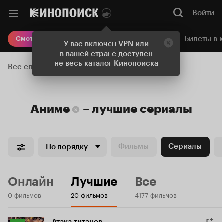
Войти
Онлайн-кинотеатр
Билеты в 
Смотреть кино
У вас включен VPN или
в вашей стране доступен
не весь каталог Кинопоиска
Все списки
Аниме
–
лучшие
сериалы
Фильмы
Сериалы
По порядку
Онлайн
Лучшие
Все
0 фильмов
20 фильмов
4177 фильмов
Атака титанов