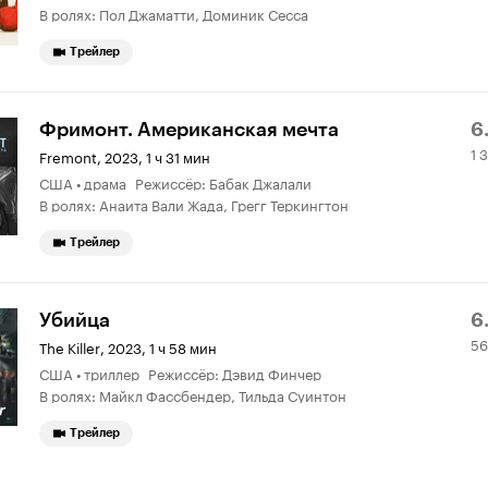
В ролях: Пол Джаматти, Доминик Сесса
Трейлер
Р
1
Фримонт. Американская мечта
6
1 
К
3
Fremont
,
2023, 1 ч 31 мин
США • драма Режиссёр: Бабак Джалали
6.
о
В ролях: Анаита Вали Жада, Грегг Теркингтон
Трейлер
Р
5
Убийца
6
56
К
6
The Killer
,
2023, 1 ч 58 мин
США • триллер Режиссёр: Дэвид Финчер
6.
о
В ролях: Майкл Фассбендер, Тильда Суинтон
Трейлер