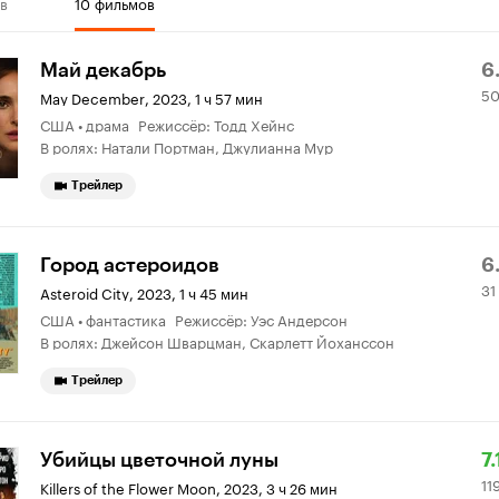
в
10 фильмов
Р
5
Май декабрь
6.
50
К
3
May December
,
2023, 1 ч 57 мин
США • драма Режиссёр: Тодд Хейнс
6.
о
В ролях: Натали Портман, Джулианна Мур
Трейлер
Р
31
Город астероидов
6
31
К
9
Asteroid City
,
2023, 1 ч 45 мин
США • фантастика Режиссёр: Уэс Андерсон
6.
о
В ролях: Джейсон Шварцман, Скарлетт Йоханссон
Трейлер
Р
11
Убийцы цветочной луны
7.
11
К
0
Killers of the Flower Moon
,
2023, 3 ч 26 мин