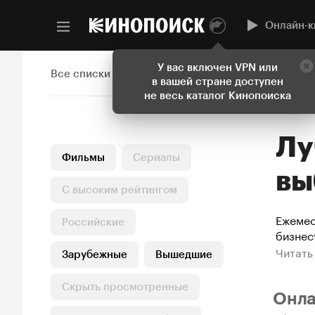
Онлайн-к
У вас включен VPN или
Все списки
в вашей стране доступен
не весь каталог Кинопоиска
Лучшие фильмы 2023 года:
Фильмы
Сериалы
вы
С высоким рейтингом
Ежемес
Российские
бизнес
лучших
Читать
Зарубежные
Вышедшие
«Оппен
Скрыть просмотренные
Онл