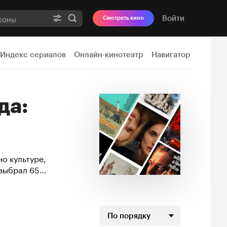
Войти
Смотреть кино
Индекс сериалов
Онлайн-кинотеатр
Навигатор
о культуре,
 выбрал 65
ни «Барби», ни
По порядку