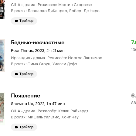
США • драма Режиссёр: Мартин Скорсезе
7.
о
В ролях: Леонардо ДиКаприо, Роберт Де Ниро
Трейлер
Р
1
Бедные-несчастные
7.
13
К
5
Poor Things
,
2023, 2 ч 21 мин
Ирландия • драма Режиссёр: Йоргос Лантимос
7.
о
В ролях: Эмма Стоун, Уиллем Дефо
Трейлер
Р
8
Появление
6
88
К
о
Showing Up
,
2022, 1 ч 47 мин
США • драма Режиссёр: Келли Райхардт
6.
В ролях: Мишель Уильямс, Хонг Чау
Трейлер