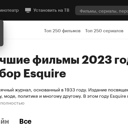
инотеатр
Установить на ТВ
Топ 250 фильмов
Топ 250 сериалов
бор Esquire
ячный журнал, основанный в 1933 году. Издание посвящен
у, моде, политике и многому другому. В этом году Esquire
 фильмов — мы публикуем первую десятку, куда не попали 
 полностью
геймер».
айн
Все