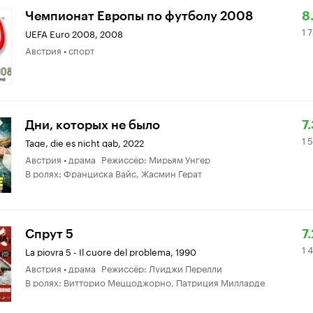
Р
1
Чемпионат Европы по футболу 2008
8.
1 
К
7
UEFA Euro 2008
,
2008
Австрия • спорт
8.
о
Р
1
Дни, которых не было
7
1 
К
5
Tage, die es nicht gab
,
2022
Австрия • драма Режиссёр: Мирьям Унгер
7.
о
В ролях: Франциска Вайс, Жасмин Герат
Р
1
Спрут 5
7.
1 
К
4
La piovra 5 - Il cuore del problema
,
1990
Австрия • драма Режиссёр: Луиджи Перелли
7.
о
В ролях: Витторио Меццоджорно, Патриция Милларде