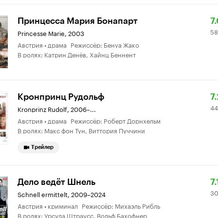
Р
5
Принцесса Мария Бонапарт
7
58
К
о
Princesse Marie
,
2003
Австрия • драма Режиссёр: Бенуа Жако
7.
В ролях: Катрин Денёв, Хайнц Беннент
Р
4
Кронпринц Рудольф
7.
44
К
о
Kronprinz Rudolf
,
2006–...
Австрия • драма Режиссёр: Роберт Дорнхельм
7.
В ролях: Макс фон Тун, Виттория Пуччини
Трейлер
Р
3
Дело ведёт Шнель
7.
3
К
о
Schnell ermittelt
,
2009–2024
Австрия • криминал Режиссёр: Михаэль Рибль
7.
В ролях: Урсула Штраусс, Вольф Бахофнер