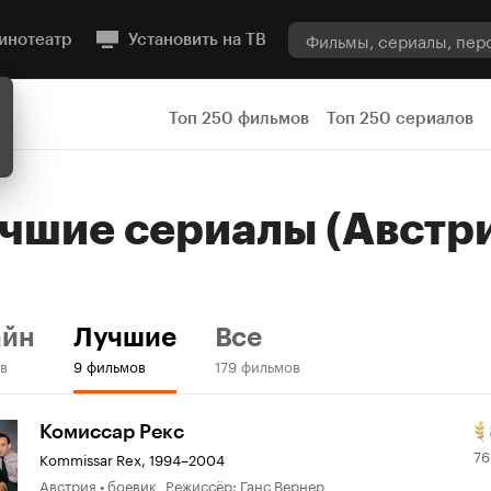
инотеатр
Установить на ТВ
Топ 250 фильмов
Топ 250 сериалов
учшие
сериалы
(Австр
айн
Лучшие
Все
в
9 фильмов
179 фильмов
Р
7
Комиссар Рекс
76
К
0
Kommissar Rex
,
1994–2004
Австрия • боевик Режиссёр: Ганс Вернер
8.
о