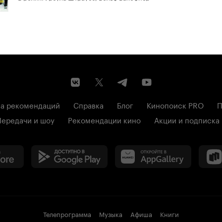
а рекомендаций
Справка
Блог
Кинопоиск PRO
П
Передачи и шоу
Рекомендации кино
Акции и подписка
Телепрограмма
Музыка
Афиша
Книги