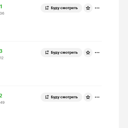
ейтинг
1
Буду смотреть
736
инопоиска
36
1
ценок
ейтинг
.3
Буду смотреть
512
инопоиска
12
3
ценок
ейтинг
2
Буду смотреть
449
инопоиска
49
2
ценок