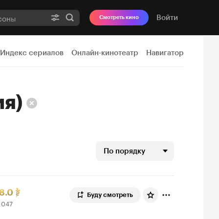
Войти
Смотреть кино
Индекс сериалов
Онлайн-кинотеатр
Навигатор
ия)
По порядку
ейтинг
6
8.0
Буду смотреть
 047
инопоиска
47
0.
ценок