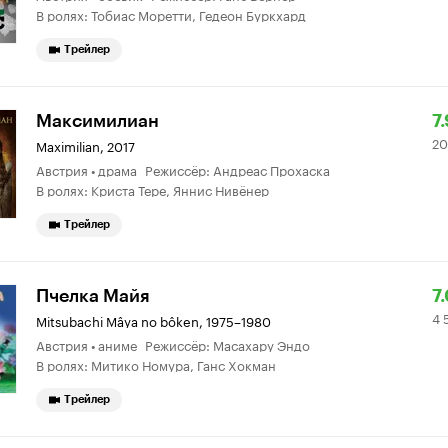
В ролях: Тобиас Моретти, Гедеон Буркхард
т
2
Трейлер
Р
2
Максимилиан
7.
20
К
7
Maximilian
,
2017
Австрия • драма Режиссёр: Андреас Прохаска
7.
о
В ролях: Криста Тере, Яннис Нивёнер
Трейлер
Р
4
Пчелка Майя
7
4 
К
5
Mitsubachi Mâya no bôken
,
1975–1980
Австрия • аниме Режиссёр: Масахару Эндо
7.
о
В ролях: Митико Номура, Ганс Хокман
Трейлер