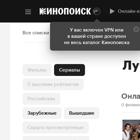
Онлайн-к
У вас включен VPN или
Все списки
в вашей стране доступен
не весь каталог Кинопоиска
Л
Фильмы
Сериалы
С высоким рейтингом
Онл
Российские
0 фильмо
Зарубежные
Вышедшие
Скрыть просмотренные