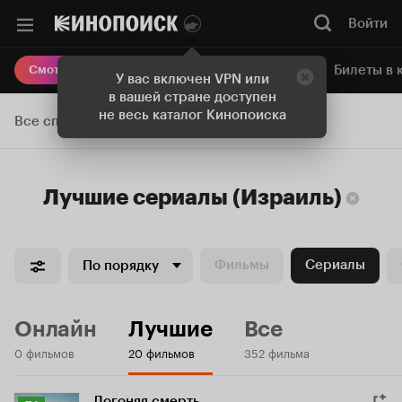
Войти
Онлайн-кинотеатр
Билеты в 
Смотреть кино
У вас включен VPN или
в вашей стране доступен
не весь каталог Кинопоиска
Все списки
Лучшие
сериалы
(Израиль)
Фильмы
Сериалы
По порядку
Онлайн
Лучшие
Все
0 фильмов
20 фильмов
352 фильма
Догоняя смерть