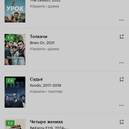
Кинопоиска
Израиль • драма
7.6
Толкачи
Рейтинг
7.4
Bney Or
,
2021
Кинопоиска
Израиль • драма
7.4
Судья
Рейтинг
7.4
Kvodo
,
2017–2019
Кинопоиска
Израиль • триллер
7.4
Четыре жениха
Рейтинг
7.2
BeKarov Etzli
,
2024–...
Кинопоиска