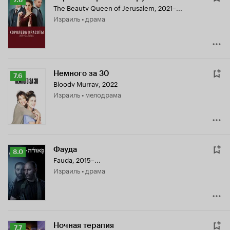
The Beauty Queen of Jerusalem
,
2021–...
Кинопоиска
Израиль • драма
7.8
Немного за 30
Рейтинг
7.6
Bloody Murray
,
2022
Кинопоиска
Израиль • мелодрама
7.6
Фауда
Рейтинг
8.0
Fauda
,
2015–...
Кинопоиска
Израиль • драма
8.0
Ночная терапия
Рейтинг
7.7