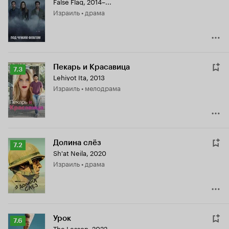
False Flag
,
2014–...
Кинопоиска
Израиль • драма
7.6
Пекарь и Красавица
Рейтинг
7.3
Lehiyot Ita
,
2013
Кинопоиска
Израиль • мелодрама
7.3
Долина слёз
Рейтинг
7.2
Sh'at Neila
,
2020
Кинопоиска
Израиль • драма
7.2
Урок
Рейтинг
7.6
The Lesson
,
2022