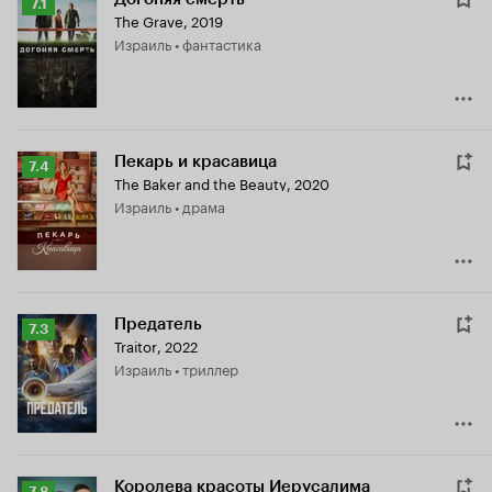
Рейтинг
7.1
The Grave
,
2019
Кинопоиска
Израиль • фантастика
7.1
Пекарь и красавица
Рейтинг
7.4
The Baker and the Beauty
,
2020
Кинопоиска
Израиль • драма
7.4
Предатель
Рейтинг
7.3
Traitor
,
2022
Кинопоиска
Израиль • триллер
7.3
Королева красоты Иерусалима
Рейтинг
7.8