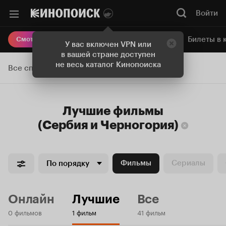
Войти
Онлайн-кинотеатр
Билеты в 
Смотреть кино
У вас включен VPN или
в вашей стране доступен
не весь каталог Кинопоиска
Все списки
Лучшие
фильмы
(Сербия и Черногория)
Фильмы
Сериалы
По порядку
Онлайн
Лучшие
Все
0 фильмов
1 фильм
41 фильм