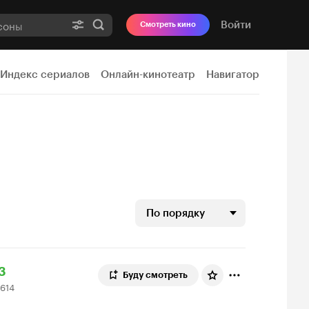
Войти
Смотреть кино
Индекс сериалов
Онлайн-кинотеатр
Навигатор
По порядку
ейтинг
.3
Буду смотреть
 614
инопоиска
14
3
ценок