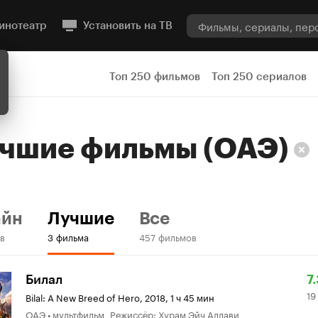
инотеатр
Установить на ТВ
Топ 250 фильмов
Топ 250 сериалов
учшие
фильмы
(ОАЭ)
айн
Лучшие
Все
в
3 фильма
457 фильмов
Р
19
Билал
7
19
К
6
Bilal: A New Breed of Hero
,
2018, 1 ч 45 мин
ОАЭ • мультфильм Режиссёр: Хурам Эйч Аллави
7.
о