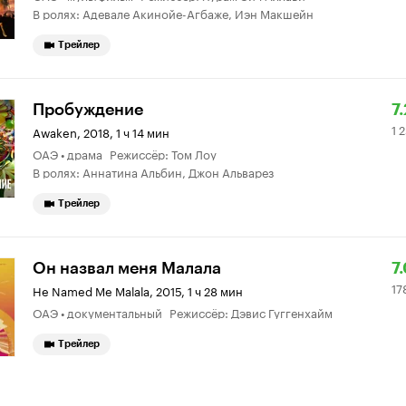
В ролях: Адевале Акинойе-Агбаже, Иэн Макшейн
Трейлер
Р
1
Пробуждение
7.
1 
К
2
Awaken
,
2018, 1 ч 14 мин
ОАЭ • драма Режиссёр: Том Лоу
7.
о
В ролях: Аннатина Альбин, Джон Альварез
Трейлер
Р
1
Он назвал меня Малала
7
17
К
о
He Named Me Malala
,
2015, 1 ч 28 мин
ОАЭ • документальный Режиссёр: Дэвис Гуггенхайм
7.
Трейлер