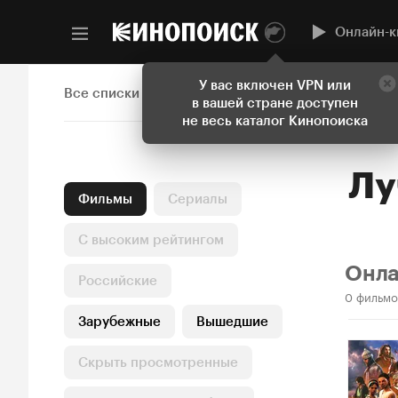
Онлайн-к
У вас включен VPN или
Все списки
в вашей стране доступен
не весь каталог Кинопоиска
Л
Фильмы
Сериалы
С высоким рейтингом
Онл
Российские
0 фильмо
Зарубежные
Вышедшие
Скрыть просмотренные