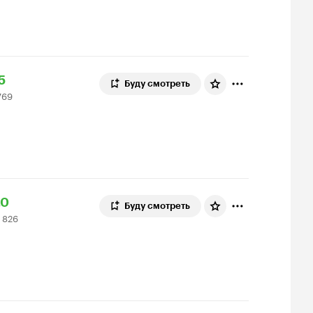
ейтинг
5
Буду смотреть
769
инопоиска
69
5
ценок
ейтинг
4
.0
Буду смотреть
 826
инопоиска
26
0
ценок