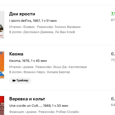
Р
8
Дни ярости
7.
87
К
о
I giorni dell'ira
,
1967, 1 ч 51 мин
Италия • боевик Режиссёр: Тонино Валерии
7.
В ролях: Джулиано Джемма, Ли Ван Клиф
Р
71
Кеома
6
71
К
о
Keoma
,
1976, 1 ч 45 мин
Италия • драма Режиссёр: Энцо Дж. Кастеллари
6.
В ролях: Франко Неро, Уильям Бергер
Трейлер
Р
6
Веревка и кольт
6
64
К
о
Une corde un Colt...
,
1969, 1 ч 30 мин
Франция • драма Режиссёр: Робер Оссейн
6.