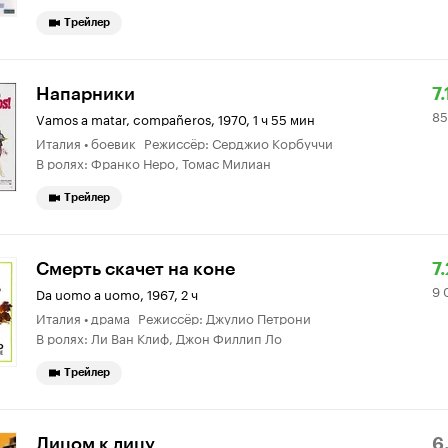
Трейлер
Р
8
Напарники
7.
85
К
о
Vamos a matar, compañeros
,
1970, 1 ч 55 мин
Италия • боевик Режиссёр: Серджио Корбуччи
7.
В ролях: Франко Неро, Томас Милиан
Трейлер
Р
9
Смерть скачет на коне
7.
9 
К
0
Da uomo a uomo
,
1967, 2 ч
Италия • драма Режиссёр: Джулио Петрони
7.
о
В ролях: Ли Ван Клиф, Джон Филлип Ло
Трейлер
Р
5
Лицом к лицу
6