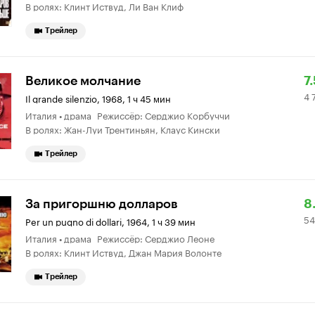
В ролях: Клинт Иствуд, Ли Ван Клиф
Трейлер
Р
4
Великое молчание
7.
4 
К
7
Il grande silenzio
,
1968, 1 ч 45 мин
Италия • драма Режиссёр: Серджио Корбуччи
7.
о
В ролях: Жан-Луи Трентиньян, Клаус Кински
Трейлер
Р
5
За пригоршню долларов
8
54
К
8
Per un pugno di dollari
,
1964, 1 ч 39 мин
Италия • драма Режиссёр: Серджио Леоне
8.
о
В ролях: Клинт Иствуд, Джан Мария Волонте
Трейлер