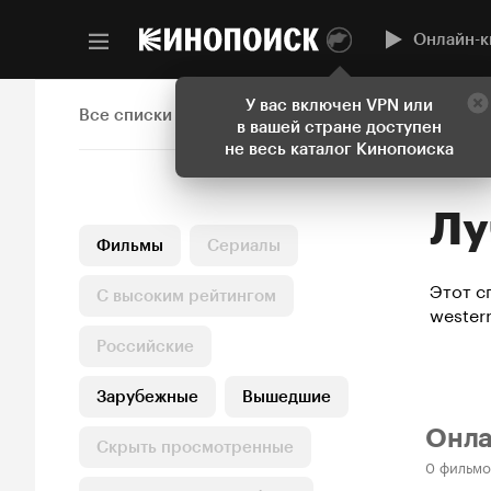
Онлайн-к
У вас включен VPN или
Все списки
в вашей стране доступен
не весь каталог Кинопоиска
Л
Фильмы
Сериалы
Этот с
С высоким рейтингом
western
Российские
Зарубежные
Вышедшие
Онл
Скрыть просмотренные
0 фильмо