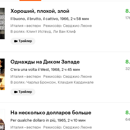
Р
1
Хороший, плохой, злой
8
17
К
6
Il buono, il brutto, il cattivo
,
1966, 2 ч 58 мин
Италия • вестерн Режиссёр: Серджио Леоне
8.
о
В ролях: Клинт Иствуд, Ли Ван Клиф
Трейлер
Р
3
Однажды на Диком Западе
8
32
К
0
C'era una volta il West
,
1968, 2 ч 45 мин
Италия • вестерн Режиссёр: Серджио Леоне
8.
о
В ролях: Чарльз Бронсон, Клаудия Кардинале
Трейлер
Р
6
На несколько долларов больше
8.
64
К
72
Per qualche dollaro in più
,
1965, 2 ч 10 мин
Италия • вестерн Режиссёр: Серджио Леоне
8.
о