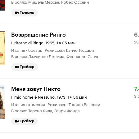
В ролях: Мишель Мерсье, Робер Оссейн
Трейлер
Р
2
Возвращение Ринго
6.
23
К
о
Il ritorno di Ringo
,
1965, 1 ч 35 мин
Италия • боевик Режиссёр: Дуччо Тессари
6.
В ролях: Джулиано Джемма, Фернандо Санчо
Трейлер
Р
3
Меня зовут Никто
7
3 
К
0
Il mio nome è Nessuno
,
1973, 1 ч 56 мин
Италия • комедия Режиссёр: Тонино Валерии
7.
о
В ролях: Теренс Хилл, Генри Фонда
Трейлер