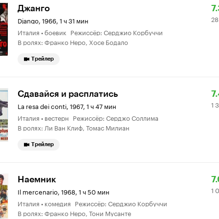
Р
2
Джанго
7
28
К
0
Django
,
1966, 1 ч 31 мин
Италия • боевик Режиссёр: Серджио Корбуччи
7.
о
В ролях: Франко Неро, Хосе Бодало
Трейлер
Р
1
Сдавайся и расплатись
7
1 
К
3
La resa dei conti
,
1967, 1 ч 47 мин
Италия • вестерн Режиссёр: Серджо Соллима
7.
о
В ролях: Ли Ван Клиф, Томас Милиан
Трейлер
Р
1
Наемник
7
1 
К
0
Il mercenario
,
1968, 1 ч 50 мин
Италия • комедия Режиссёр: Серджио Корбуччи
7.
о
В ролях: Франко Неро, Тони Мусанте