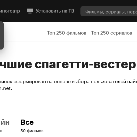
инотеатр
Установить на ТВ
Топ 250 фильмов
Топ 250 сериалов
учшие спагетти-весте
писок сформирован на основе выбора пользователей сайт
.net.
айн
Все
в
50 фильмов