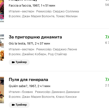
56
К
о
Faccia a faccia
,
1967, 1 ч 51 мин
Италия • вестерн Режиссёр: Серджо Соллима
6.
В ролях: Джан Мария Волонте, Томас Милиан
Р
6
За пригоршню динамита
7.
6 
К
7
Giù la testa
,
1971, 2 ч 37 мин
Италия • вестерн Режиссёр: Серджио Леоне
7.
о
В ролях: Джеймс Коберн, Род Стайгер
Трейлер
Р
2
Пуля для генерала
7.
2 
К
3
Quién sabe?
,
1967, 2 ч 1 мин
Италия • боевик Режиссёр: Дамиано Дамиани
7.
о
В ролях: Джан Мария Волонте, Клаус Кински
Трейлер