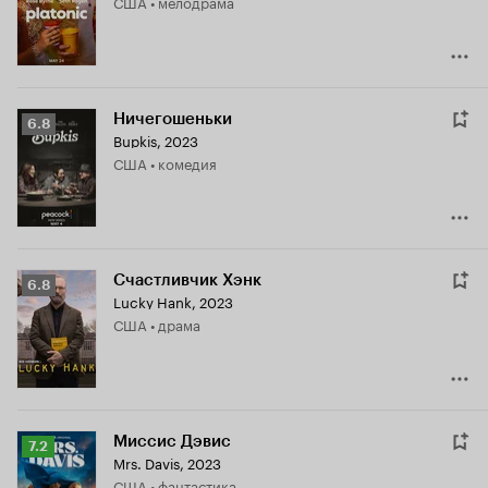
США • мелодрама
7.4
Ничегошеньки
Рейтинг
6.8
Bupkis
,
2023
Кинопоиска
США • комедия
6.8
Счастливчик Хэнк
Рейтинг
6.8
Lucky Hank
,
2023
Кинопоиска
США • драма
6.8
Миссис Дэвис
Рейтинг
7.2
Mrs. Davis
,
2023
Кинопоиска
США • фантастика