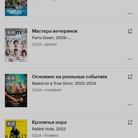
Мастера вечеринок
Рейтинг
6.8
Party Down
,
2009–...
Кинопоиска
США • драма
6.8
Основано на реальных событиях
Рейтинг
6.8
Based on a True Story
,
2023–2024
Кинопоиска
США • комедия
6.8
Кроличья нора
Рейтинг
6.9
Rabbit Hole
,
2023
Кинопоиска
США • боевик
6.9