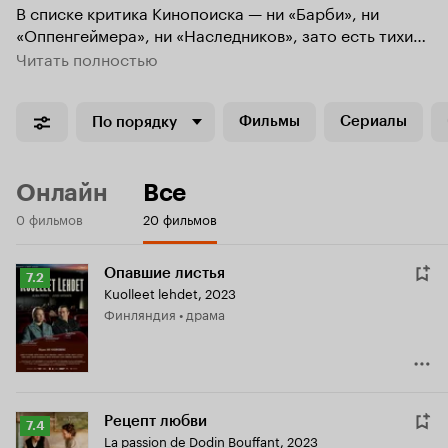
В списке критика Кинопоиска — ни «Барби», ни
«Оппенгеймера», ни «Наследников», зато есть тихий
шедевр Netflix с Джастином Тимберлейком, комедия
Читать полностью
с Дженнифер Лоуренс, автобиографический ситком
Пита Дэвидсона и французский сериал, о котором вы
точно не слышали.
Фильмы
Сериалы
По порядку
Онлайн
Все
0 фильмов
20 фильмов
Опавшие листья
Рейтинг
7.2
Kuolleet lehdet
,
2023
Кинопоиска
Финляндия • драма
7.2
Рецепт любви
Рейтинг
7.4
La passion de Dodin Bouffant
,
2023
Кинопоиска