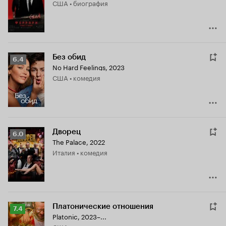
США • биография
6.5
Без обид
Рейтинг
6.4
No Hard Feelings
,
2023
Кинопоиска
США • комедия
6.4
Дворец
Рейтинг
6.0
The Palace
,
2022
Кинопоиска
Италия • комедия
6.0
Платонические отношения
Рейтинг
7.4
Platonic
,
2023–...
Кинопоиска