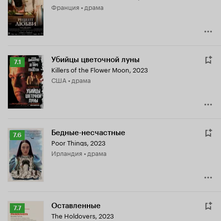
Франция • драма
7.4
Убийцы цветочной луны
Рейтинг
7.1
Killers of the Flower Moon
,
2023
Кинопоиска
США • драма
7.1
Бедные-несчастные
Рейтинг
7.6
Poor Things
,
2023
Кинопоиска
Ирландия • драма
7.6
Оставленные
Рейтинг
7.7
The Holdovers
,
2023
Кинопоиска