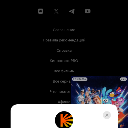
Соглашение
Правила рекомендаций
Справка
Кинопоиск PRO
Все фильмы
Все сериалы
РЕКЛАМА
Что посмотреть
Афиша
Музыка
Телепрограмма