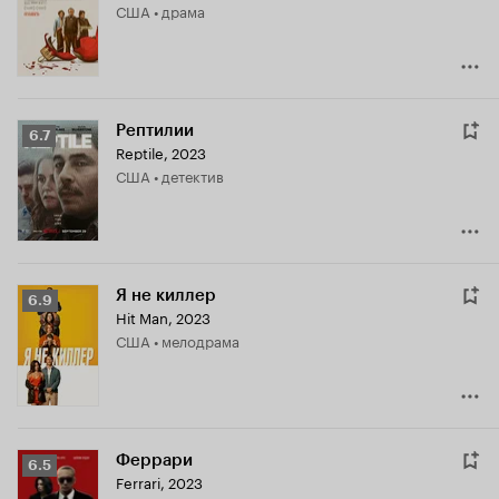
США • драма
7.7
Рептилии
Рейтинг
6.7
Reptile
,
2023
Кинопоиска
США • детектив
6.7
Я не киллер
Рейтинг
6.9
Hit Man
,
2023
Кинопоиска
США • мелодрама
6.9
Феррари
Рейтинг
6.5
Ferrari
,
2023
Кинопоиска