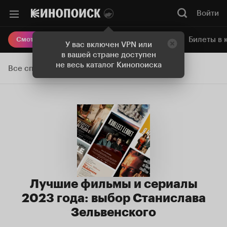
Войти
Онлайн-кинотеатр
Билеты в 
Смотреть кино
У вас включен VPN или
в вашей стране доступен
не весь каталог Кинопоиска
Все списки
Лучшие фильмы и сериалы
2023 года: выбор Станислава
Зельвенского