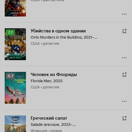
7.2
Убийства в одном здании
Рейтинг
7.7
Only Murders in the Building
,
2021–...
Кинопоиска
США • детектив
7.7
Человек из Флориды
Рейтинг
6.7
Florida Man
,
2023
Кинопоиска
США • детектив
6.7
Греческий салат
Salade grecque
,
2023–...
Франция • драма