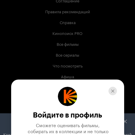
Соглашение
Правила рекомендаций
Справка
Кинопоиск PRO
Все фильмы
Все сериалы
Что посмотреть
Афиша
Музыка
Телепрограмма
Книги
Войдите в профиль
Служба поддержки
Сможете оценивать фильмы,

 собирать их в коллекции и не только
Кажется, вы используете блокировщик рекламы. Вместе с рекламой