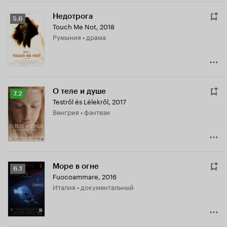
Недотрога
Рейтинг
5.6
Touch Me Not
,
2018
Кинопоиска
Румыния • драма
5.6
О теле и душе
Рейтинг
7.2
Testről és Lélekről
,
2017
Кинопоиска
Венгрия • фэнтези
7.2
Море в огне
Рейтинг
6.1
Fuocoammare
,
2016
Кинопоиска
Италия • документальный
6.1