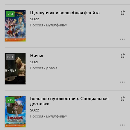
Щелкунчик и волшебная флейта
Рейтинг
7.9
2022
Кинопоиска
Россия • мультфильм
7.9
Ничья
Рейтинг
5.0
2021
Кинопоиска
Россия • драма
5.0
Большое путешествие. Специальная
Рейтинг
7.6
доставка
Кинопоиска
2022
7.6
Россия • мультфильм