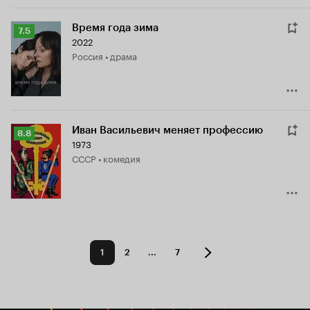
Время года зима
Рейтинг
7.5
2022
Кинопоиска
Россия • драма
7.5
Иван Васильевич меняет профессию
Рейтинг
8.8
1973
Кинопоиска
СССР • комедия
8.8
1
2
...
7