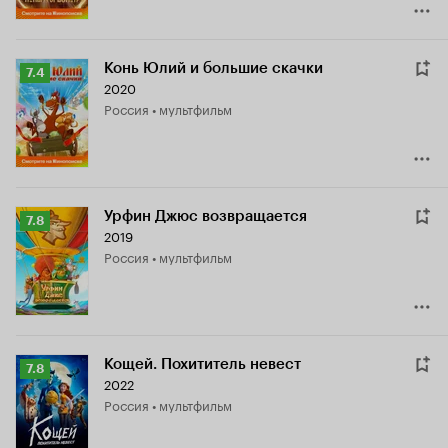
Конь Юлий и большие скачки
Рейтинг
7.4
2020
Кинопоиска
Россия • мультфильм
7.4
Урфин Джюс возвращается
Рейтинг
7.8
2019
Кинопоиска
Россия • мультфильм
7.8
Кощей. Похититель невест
Рейтинг
7.8
2022
Кинопоиска
Россия • мультфильм
7.8