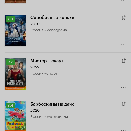
Серебряные коньки
Рейтинг
7.9
2020
Кинопоиска
Россия • мелодрама
7.9
Мистер Нокаут
Рейтинг
7.7
2022
Кинопоиска
Россия • спорт
7.7
Барбоскины на даче
Рейтинг
8.4
2020
Кинопоиска
Россия • мультфильм
8.4