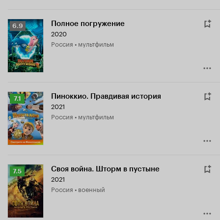
Полное погружение
Рейтинг
6.9
2020
Кинопоиска
Россия • мультфильм
6.9
Пиноккио. Правдивая история
Рейтинг
7.1
2021
Кинопоиска
Россия • мультфильм
7.1
Своя война. Шторм в пустыне
Рейтинг
7.5
2021
Кинопоиска
Россия • военный
7.5