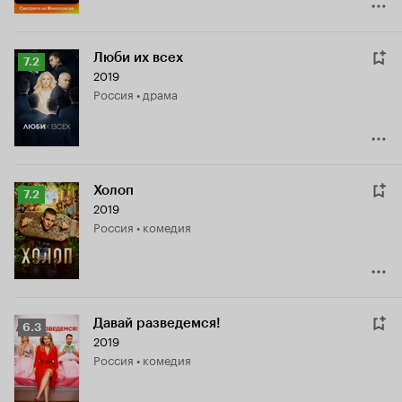
Люби их всех
Рейтинг
7.2
2019
Кинопоиска
Россия • драма
7.2
Холоп
Рейтинг
7.2
2019
Кинопоиска
Россия • комедия
7.2
Давай разведемся!
Рейтинг
6.3
2019
Кинопоиска
Россия • комедия
6.3