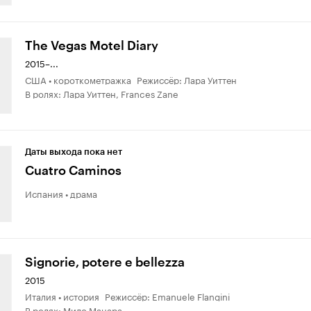
The Vegas Motel Diary
2015–...
США • короткометражка Режиссёр: Лара Уиттен
В ролях: Лара Уиттен, Frances Zane
Даты выхода пока нет
Cuatro Caminos
Испания • драма
Signorie, potere e bellezza
2015
Италия • история Режиссёр: Emanuele Flangini
В ролях: Мило Манара