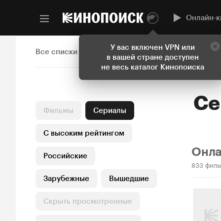
Онлайн-к
У вас включен VPN или
Все списки
в вашей стране доступен
не весь каталог Кинопоиска
С
Фильмы
Сериалы
С высоким рейтингом
Онл
Российские
833 филь
Зарубежные
Вышедшие
Скрыть просмотренные