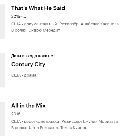
That's What He Said
2015–...
США • документальный Режиссёр: Анабелла Касанова
В ролях: Эндрю Мередит
Даты выхода пока нет
Century City
США • драма
All in tha Mix
2016
США • короткометражка Режиссёр: Джулия Моризава
В ролях: Jaron Ferguson, Томас Куирос