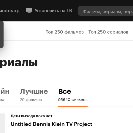
инотеатр
Установить на ТВ
Топ 250 фильмов
Топ 250 сериалов
ериалы
айн
Лучшие
Все
ма
20 фильмов
95640 фильмов
Даты выхода пока нет
Untitled Dennis Klein TV Project