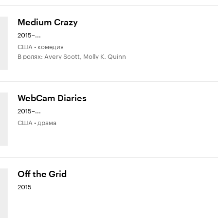
Medium Crazy
2015–...
США • комедия
В ролях: Avery Scott, Molly K. Quinn
WebCam Diaries
2015–...
США • драма
Off the Grid
2015