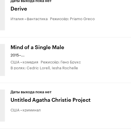
Даты выхода пока нет
Derive
Италия • фантастика Режиссёр: Priamo Greco
Mind of a Single Male
2015–...
США • комедия Режиссёр: Гено Брукс
В ролях: Cedric Lorell, Iesha Rochelle
Даты выхода пока нет
Untitled Agatha Christie Project
США • криминал