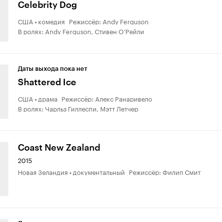
Celebrity Dog
США • комедия Режиссёр: Andy Ferguson
В ролях: Andy Ferguson, Стивен О’Рейли
Даты выхода пока нет
Shattered Ice
США • драма Режиссёр: Алекс Ранаривело
В ролях: Чарльз Гиллеспи, Мэтт Летчер
Coast New Zealand
2015
Новая Зеландия • документальный Режиссёр: Филип Смит