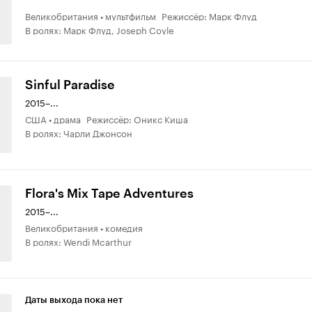
Великобритания • мультфильм Режиссёр: Марк Флуд
В ролях: Марк Флуд, Joseph Coyle
Sinful Paradise
2015–...
США • драма Режиссёр: Оникс Киша
В ролях: Чарли Джонсон
Flora's Mix Tape Adventures
2015–...
Великобритания • комедия
В ролях: Wendi Mcarthur
Даты выхода пока нет