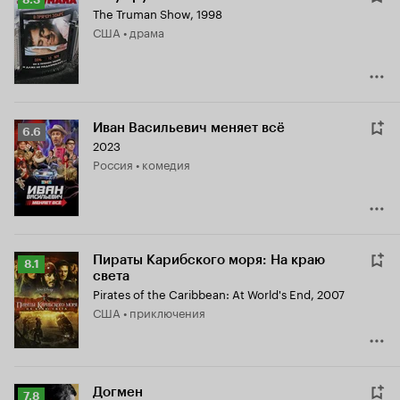
The Truman Show
,
1998
Кинопоиска
США • драма
8.3
Иван Васильевич меняет всё
Рейтинг
6.6
2023
Кинопоиска
Россия • комедия
6.6
Пираты Карибского моря: На краю
Рейтинг
8.1
света
Кинопоиска
Pirates of the Caribbean: At World's End
,
2007
8.1
США • приключения
Догмен
Рейтинг
7.8