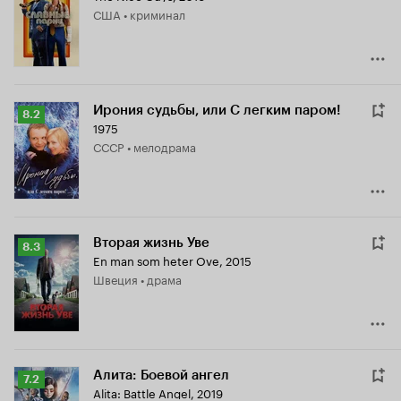
США • криминал
7.3
Ирония судьбы, или С легким паром!
Рейтинг
8.2
1975
Кинопоиска
СССР • мелодрама
8.2
Вторая жизнь Уве
Рейтинг
8.3
En man som heter Ove
,
2015
Кинопоиска
Швеция • драма
8.3
Алита: Боевой ангел
Рейтинг
7.2
Alita: Battle Angel
,
2019
Кинопоиска