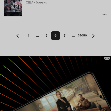
США • боевик
6.9
1
...
5
6
7
...
35050