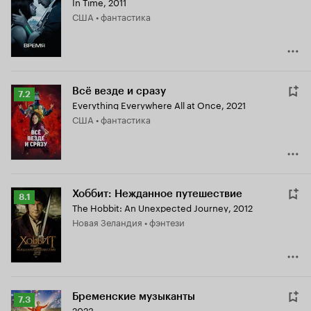
In Time
,
2011
Кинопоиска
США • фантастика
7.3
Всё везде и сразу
Рейтинг
7.2
Everything Everywhere All at Once
,
2021
Кинопоиска
США • фантастика
7.2
Хоббит: Нежданное путешествие
Рейтинг
8.1
The Hobbit: An Unexpected Journey
,
2012
Кинопоиска
Новая Зеландия • фэнтези
8.1
Бременские музыканты
Рейтинг
7.3
2023