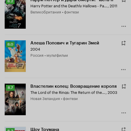
Рейтинг
8.2
Harry Potter and the Deathly Hallows - Part 2
,
2011
Кинопоиска
Великобритания • фэнтези
8.2
Алеша Попович и Тугарин Змей
Рейтинг
8.0
2004
Кинопоиска
Россия • мультфильм
8.0
Властелин колец: Возвращение короля
Рейтинг
8.7
The Lord of the Rings: The Return of the King
,
2003
Кинопоиска
Новая Зеландия • фэнтези
8.7
Шоу Трумана
Рейтинг
8.3