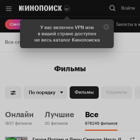
Войти
Онлайн-кинотеатр
Билеты в 
Смотреть кино
У вас включен VPN или
в вашей стране доступен
не весь каталог Кинопоиска
Все списки
Фильмы
Фильмы
Сериалы
По порядку
Онлайн
Лучшие
Все
1837 фильмов
20 фильмов
876249 фильмов
Гарри Поттер и Дары Смерти: Часть II