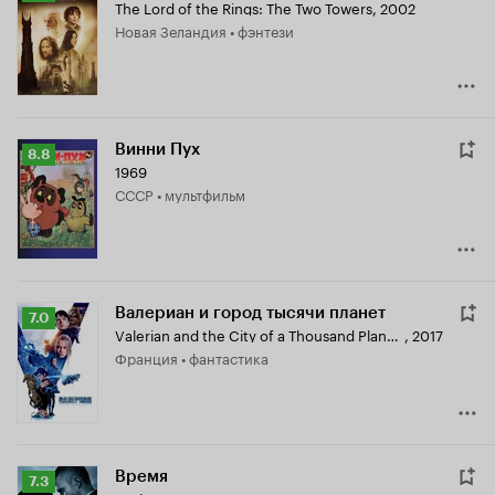
The Lord of the Rings: The Two Towers
,
2002
Кинопоиска
Новая Зеландия • фэнтези
8.6
Винни Пух
Рейтинг
8.8
1969
Кинопоиска
СССР • мультфильм
8.8
Валериан и город тысячи планет
Рейтинг
7.0
Valerian and the City of a Thousand Planets
,
2017
Кинопоиска
Франция • фантастика
7.0
Время
Рейтинг
7.3