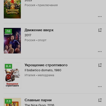
Кинопоиска
Россия • приключения
7.3
Движение вверх
Рейтинг
7.6
2017
Кинопоиска
Россия • спорт
7.6
Укрощение строптивого
Рейтинг
8.4
Il bisbetico domato
,
1980
Кинопоиска
Италия • мелодрама
8.4
Славные парни
Рейтинг
7.3
The Nice Guys
,
2016
Кинопоиска