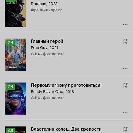
Dogman
,
2023
Кинопоиска
Франция • драма
7.8
Главный герой
Рейтинг
7.4
Free Guy
,
2021
Кинопоиска
США • фантастика
7.4
Первому игроку приготовиться
Рейтинг
7.4
Ready Player One
,
2018
Кинопоиска
США • фантастика
7.4
Властелин колец: Две крепости
Рейтинг
8.6