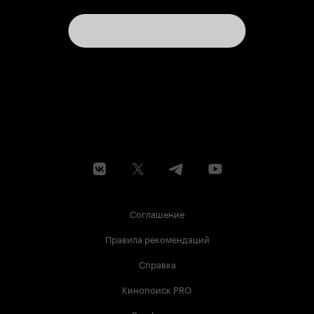
Соглашение
Правила рекомендаций
Справка
Кинопоиск PRO