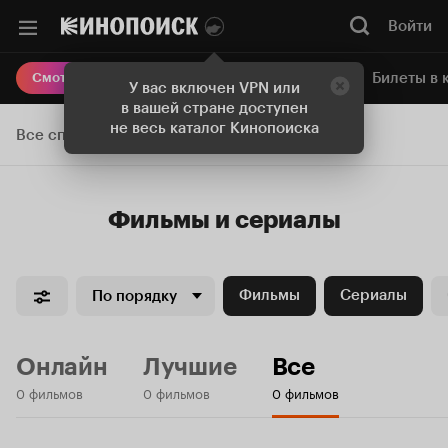
Войти
Онлайн-кинотеатр
Билеты в 
Смотреть кино
У вас включен VPN или
в вашей стране доступен
не весь каталог Кинопоиска
Все списки
Фильмы и сериалы
Фильмы
Сериалы
По порядку
Онлайн
Лучшие
Все
0 фильмов
0 фильмов
0 фильмов