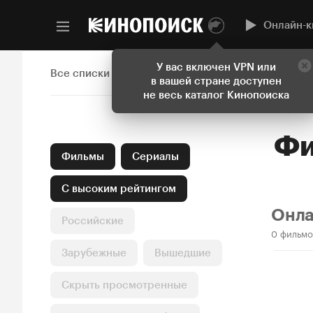
Онлайн-к
У вас включен VPN или
Все списки
в вашей стране доступен
не весь каталог Кинопоиска
Фильмы
Сериалы
С высоким рейтингом
Онл
Российские
0 фильмо
Зарубежные
Вышедшие
Скрыть просмотренные