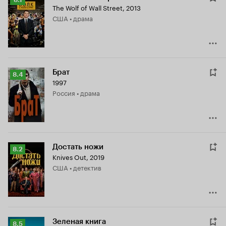
The Wolf of Wall Street
,
2013
Кинопоиска
США • драма
8.1
Брат
Рейтинг
8.4
1997
Кинопоиска
Россия • драма
8.4
Достать ножи
Рейтинг
8.2
Knives Out
,
2019
Кинопоиска
США • детектив
8.2
Зеленая книга
Рейтинг
8.5