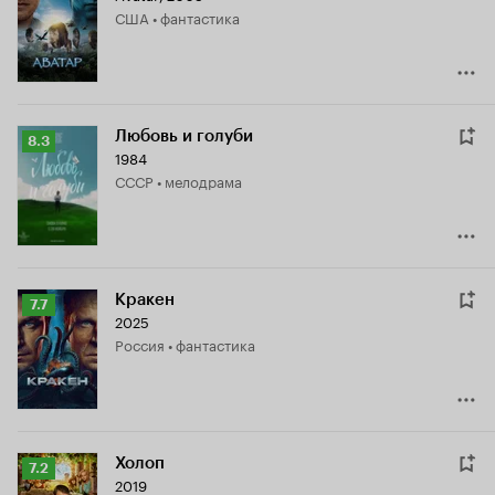
США • фантастика
8.0
Любовь и голуби
Рейтинг
8.3
1984
Кинопоиска
СССР • мелодрама
8.3
Кракен
Рейтинг
7.7
2025
Кинопоиска
Россия • фантастика
7.7
Холоп
Рейтинг
7.2
2019
Кинопоиска