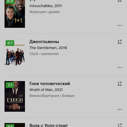
Рейтинг
8.9
Intouchables
,
2011
Кинопоиска
Франция • драма
8.9
Джентльмены
Рейтинг
8.7
The Gentlemen
,
2019
Кинопоиска
США • криминал
8.7
Гнев человеческий
Рейтинг
7.7
Wrath of Man
,
2021
Кинопоиска
Великобритания • боевик
7.7
Волк с Уолл-стрит
Рейтинг
8.1