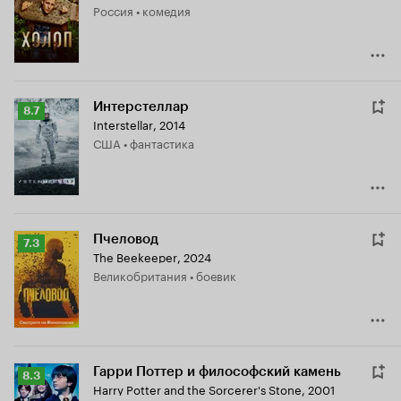
Россия • комедия
7.2
Интерстеллар
Рейтинг
8.7
Interstellar
,
2014
Кинопоиска
США • фантастика
8.7
Пчеловод
Рейтинг
7.3
The Beekeeper
,
2024
Кинопоиска
Великобритания • боевик
7.3
Гарри Поттер и философский камень
Рейтинг
8.3
Harry Potter and the Sorcerer's Stone
,
2001
Кинопоиска