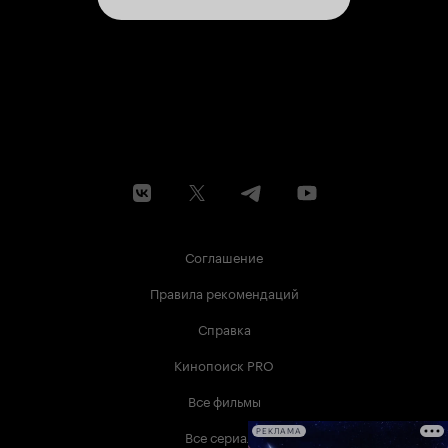
Соглашение
Правила рекомендаций
Справка
Кинопоиск PRO
Все фильмы
Все сериалы
РЕКЛАМА