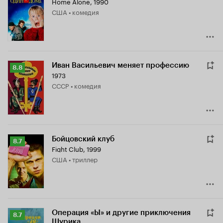
Home Alone
,
1990
Кинопоиска
США • комедия
8.3
Иван Васильевич меняет профессию
Рейтинг
8.8
1973
Кинопоиска
СССР • комедия
8.8
Бойцовский клуб
Рейтинг
8.7
Fight Club
,
1999
Кинопоиска
США • триллер
8.7
Операция «Ы» и другие приключения
Рейтинг
8.7
Шурика