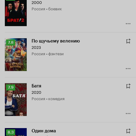
2000
Кинопоиска
Россия • боевик
8.3
По щучьему велению
Рейтинг
7.8
2023
Кинопоиска
Россия • фэнтези
7.8
Батя
Рейтинг
7.9
2020
Кинопоиска
Россия • комедия
7.9
Один дома
Рейтинг
8.3