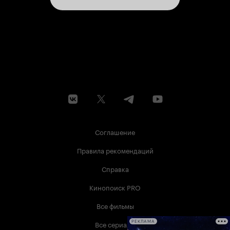
Соглашение
Правила рекомендаций
Справка
Кинопоиск PRO
Все фильмы
Все сериалы
РЕКЛАМА