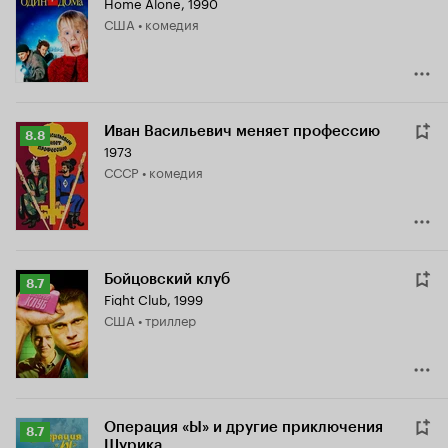
Home Alone
,
1990
Кинопоиска
США • комедия
8.3
Иван Васильевич меняет профессию
Рейтинг
8.8
1973
Кинопоиска
СССР • комедия
8.8
Бойцовский клуб
Рейтинг
8.7
Fight Club
,
1999
Кинопоиска
США • триллер
8.7
Операция «Ы» и другие приключения
Рейтинг
8.7
Шурика