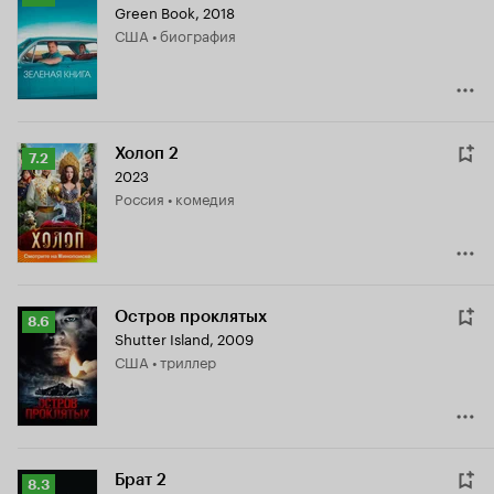
Green Book
,
2018
Кинопоиска
США • биография
8.5
Холоп 2
Рейтинг
7.2
2023
Кинопоиска
Россия • комедия
7.2
Остров проклятых
Рейтинг
8.6
Shutter Island
,
2009
Кинопоиска
США • триллер
8.6
Брат 2
Рейтинг
8.3