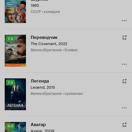
Кинопоиска
1965
8.7
СССР • комедия
Переводчик
Рейтинг
7.9
The Covenant
,
2022
Кинопоиска
Великобритания • боевик
7.9
Легенда
Рейтинг
7.3
Legend
,
2015
Кинопоиска
Великобритания • криминал
7.3
Аватар
Рейтинг
8.0
Avatar
,
2009
Кинопоиска