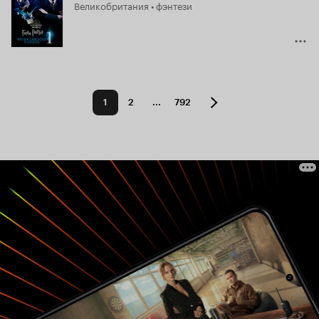
Великобритания • фэнтези
8.3
1
2
...
792