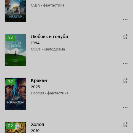
США • фантастика
8.0
Любовь и голуби
Рейтинг
8.3
1984
Кинопоиска
СССР • мелодрама
8.3
Кракен
Рейтинг
7.7
2025
Кинопоиска
Россия • фантастика
7.7
Холоп
Рейтинг
7.2
2019
Кинопоиска