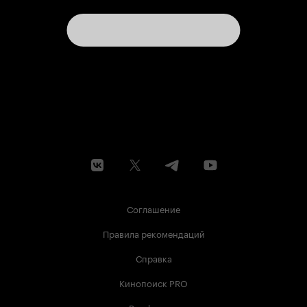
Соглашение
Правила рекомендаций
Справка
Кинопоиск PRO