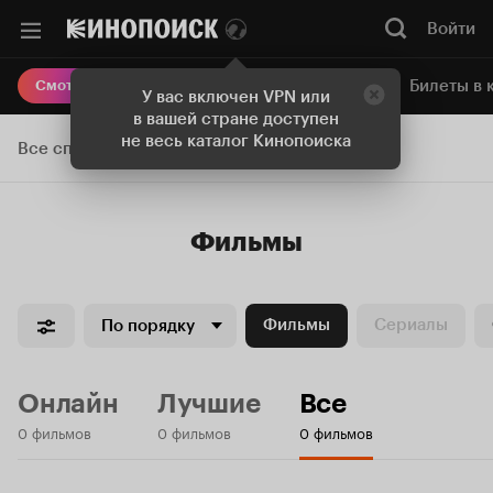
Войти
Онлайн-кинотеатр
Билеты в 
Смотреть кино
У вас включен VPN или
в вашей стране доступен
не весь каталог Кинопоиска
Все списки
Фильмы
Фильмы
Сериалы
По порядку
Онлайн
Лучшие
Все
0 фильмов
0 фильмов
0 фильмов