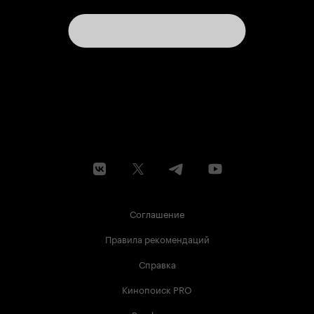
Соглашение
Правила рекомендаций
Справка
Кинопоиск PRO