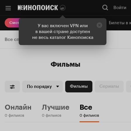
Войти
Онлайн-кинотеатр
Билеты в 
Смотреть кино
У вас включен VPN или
в вашей стране доступен
не весь каталог Кинопоиска
Все списки
Фильмы
Фильмы
Сериалы
По порядку
Онлайн
Лучшие
Все
0 фильмов
0 фильмов
0 фильмов