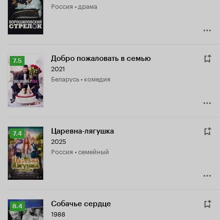
Россия • драма
8.0
Добро пожаловать в семью
Рейтинг
7.5
2021
Кинопоиска
Беларусь • комедия
7.5
Царевна-лягушка
Рейтинг
7.4
2025
Кинопоиска
Россия • семейный
7.4
Собачье сердце
Рейтинг
8.4
1988
Кинопоиска