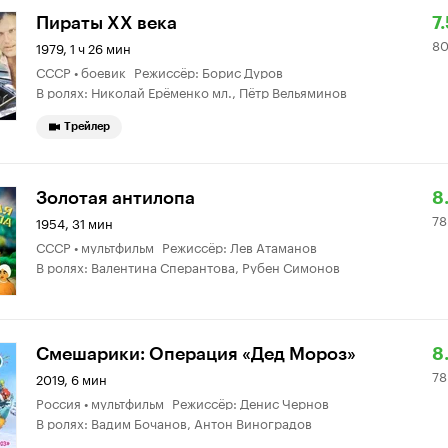
Р
8
Пираты ХХ века
7.
80
К
2
1979, 1 ч 26 мин
СССР • боевик Режиссёр: Борис Дуров
7.
о
В ролях: Николай Ерёменко мл., Пётр Вельяминов
Трейлер
Р
7
Золотая антилопа
8
78
К
7
1954, 31 мин
СССР • мультфильм Режиссёр: Лев Атаманов
8.
о
В ролях: Валентина Сперантова, Рубен Симонов
Р
7
Смешарики: Операция «Дед Мороз»
8
78
К
7
2019, 6 мин
Россия • мультфильм Режиссёр: Денис Чернов
8.
о
В ролях: Вадим Бочанов, Антон Виноградов