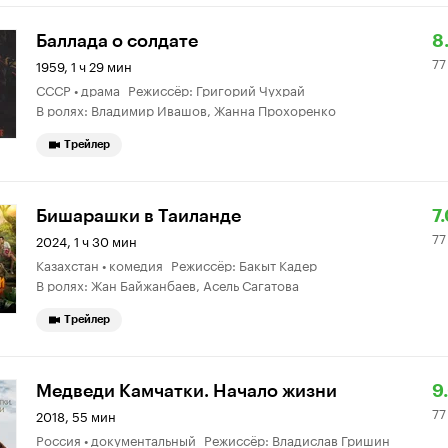
Р
7
Баллада о солдате
8
77
К
3
1959, 1 ч 29 мин
СССР • драма Режиссёр: Григорий Чухрай
8.
о
В ролях: Владимир Ивашов, Жанна Прохоренко
Трейлер
Р
7
Бишарашки в Таиланде
7
77
К
3
2024, 1 ч 30 мин
Казахстан • комедия Режиссёр: Бакыт Кадер
7.
о
В ролях: Жан Байжанбаев, Асель Сагатова
Трейлер
Р
7
Медведи Камчатки. Начало жизни
9
77
К
2
2018, 55 мин
Россия • документальный Режиссёр: Владислав Гришин
9.
о