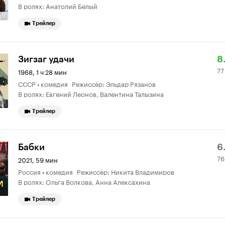
В ролях: Анатолий Белый
Трейлер
Р
7
Зигзаг удачи
8
77
К
0
1968, 1 ч 28 мин
СССР • комедия Режиссёр: Эльдар Рязанов
8.
о
В ролях: Евгений Леонов, Валентина Талызина
Трейлер
Р
7
Бабки
6
76
К
4
2021, 59 мин
Россия • комедия Режиссёр: Никита Владимиров
6.
о
В ролях: Ольга Волкова, Анна Алексахина
Трейлер