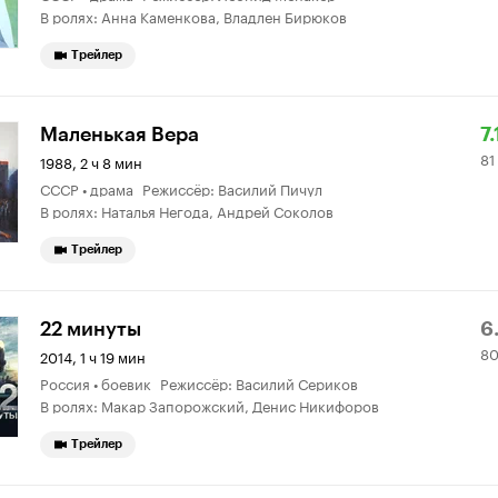
В ролях: Анна Каменкова, Владлен Бирюков
Трейлер
Р
81
Маленькая Вера
7.
81
К
2
1988, 2 ч 8 мин
СССР • драма Режиссёр: Василий Пичул
7.
о
В ролях: Наталья Негода, Андрей Соколов
Трейлер
Р
8
22 минуты
6
80
К
8
2014, 1 ч 19 мин
Россия • боевик Режиссёр: Василий Сериков
6.
о
В ролях: Макар Запорожский, Денис Никифоров
Трейлер