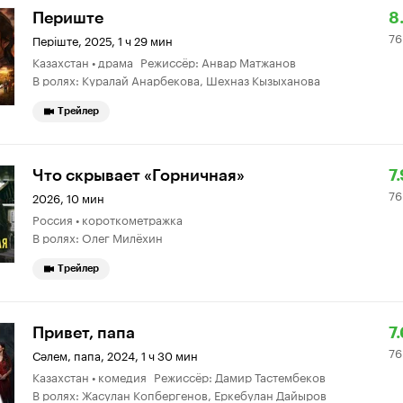
Р
7
Периште
8
76
К
3
Перiште
,
2025, 1 ч 29 мин
Казахстан • драма Режиссёр: Анвар Матжанов
8.
о
В ролях: Куралай Анарбекова, Шехназ Кызыханова
Трейлер
Р
7
Что скрывает «Горничная»
7.
76
К
1
2026, 10 мин
Россия • короткометражка
7.
о
В ролях: Олег Милёхин
Трейлер
Р
7
Привет, папа
7.
76
К
1
Сәлем, папа
,
2024, 1 ч 30 мин
Казахстан • комедия Режиссёр: Дамир Тастембеков
7.
о
В ролях: Жасулан Копбергенов, Еркебулан Дайыров