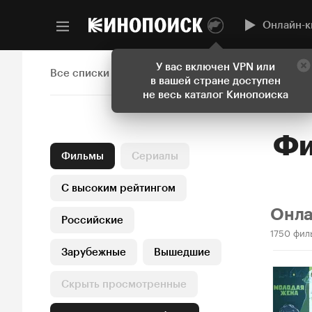
Онлайн-к
У вас включен VPN или
Все списки
в вашей стране доступен
не весь каталог Кинопоиска
Фильмы
Сериалы
С высоким рейтингом
Онл
Российские
1750 фил
Зарубежные
Вышедшие
Скрыть просмотренные