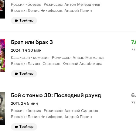
Россия • боевик Режиссёр: Антон Мегердичев
6.
о
В ролях: Денис Никифоров, Андрей Панин
Трейлер
Р
7
Брат или брак 3
7.
77
К
6
2024, 1 ч 30 мин
Казахстан • комедия Режиссёр: Анвар Матжанов
7.
о
В ролях: Даурен Сергазин, Куралай Анарбекова
Трейлер
Р
7
Бой с тенью 3D: Последний раунд
6
77
К
5
2011, 2 ч 5 мин
Россия • боевик Режиссёр: Алексей Сидоров
6.
о
В ролях: Денис Никифоров, Андрей Панин
Трейлер