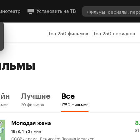
инотеатр
Установить на ТВ
Топ 250 фильмов
Топ 250 сериалов
Фильмы
айн
Лучшие
Все
ьмов
20 фильмов
1750 фильмов
Р
81
Молодая жена
8
81
К
8
1978, 1 ч 37 мин
СССР • драма Режиссёр: Леонид Менакер
8.
о