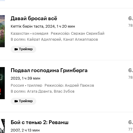
Р
7
Давай бросай всё
6
78
К
2
Кеттiк бәрін таста
,
2024, 1 ч 20 мин
Казахстан • комедия Режиссёр: Сержан Серикбай
6.
о
В ролях: Кайрат Адилгерей, Канат Алжаппаров
Трейлер
Р
7
Подвал господина Гринберга
6.
78
К
0
2023, 1 ч 39 мин
Россия • триллер Режиссёр: Андрей Паюков
6.
о
В ролях: Агата Дранга, Влас Зубов
Трейлер
Р
7
Бой с тенью 2: Реванш
6
77
К
6
2007, 2 ч 13 мин