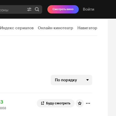
Войти
Смотреть кино
Индекс сериалов
Онлайн-кинотеатр
Навигатор
По порядку
ейтинг
.3
Буду смотреть
 868
инопоиска
68
3
ценок