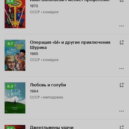
Рейтинг
8.8
1973
Кинопоиска
СССР • комедия
8.8
Операция «Ы» и другие приключения
Рейтинг
8.7
Шурика
Кинопоиска
1965
8.7
СССР • комедия
Любовь и голуби
Рейтинг
8.3
1984
Кинопоиска
СССР • мелодрама
8.3
Джентльмены удачи
Рейтинг
8.6