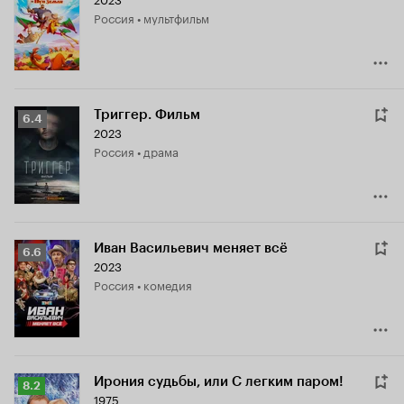
Кинопоиска
Россия • мультфильм
7.0
Триггер. Фильм
Рейтинг
6.4
2023
Кинопоиска
Россия • драма
6.4
Иван Васильевич меняет всё
Рейтинг
6.6
2023
Кинопоиска
Россия • комедия
6.6
Ирония судьбы, или С легким паром!
Рейтинг
8.2
1975
Кинопоиска