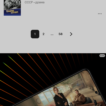
СССР • драма
8.4
1
2
...
58