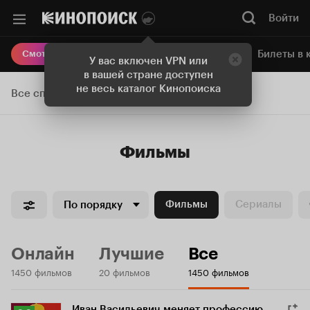
Войти
Онлайн-кинотеатр
Билеты в 
Смотреть кино
У вас включен VPN или
в вашей стране доступен
не весь каталог Кинопоиска
Все списки
Фильмы
Фильмы
Сериалы
По порядку
Онлайн
Лучшие
Все
1450 фильмов
20 фильмов
1450 фильмов
Иван Васильевич меняет профессию