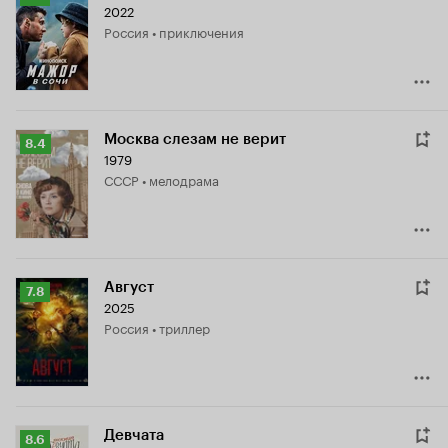
2022
Кинопоиска
Россия • приключения
7.2
Москва слезам не верит
Рейтинг
8.4
1979
Кинопоиска
СССР • мелодрама
8.4
Август
Рейтинг
7.8
2025
Кинопоиска
Россия • триллер
7.8
Девчата
Рейтинг
8.6