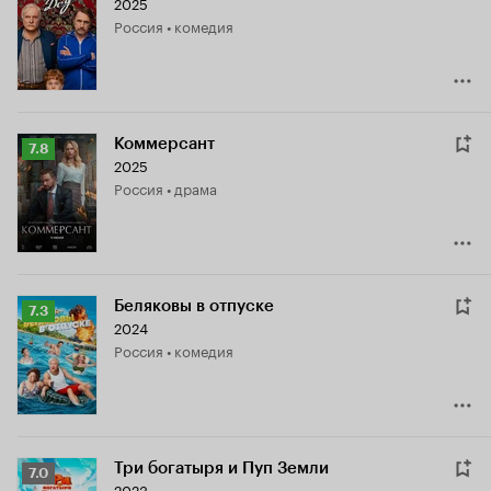
2025
Кинопоиска
Россия • комедия
7.6
Коммерсант
Рейтинг
7.8
2025
Кинопоиска
Россия • драма
7.8
Беляковы в отпуске
Рейтинг
7.3
2024
Кинопоиска
Россия • комедия
7.3
Три богатыря и Пуп Земли
Рейтинг
7.0
2023