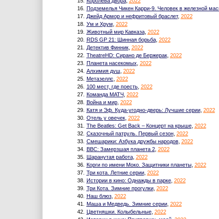
15.
Королева двора
,
2022
16.
Подземелья Чикен Карри-9. Человек в железной мас
17.
Джейд Армор и нефритовый браслет
,
2022
18.
Ум и Хрум
,
2022
19.
Животный мир Кавказа
,
2022
20.
RDS GP 21: Шинная борьба
,
2022
21.
Детектив Финник
,
2022
22.
TheatreHD: Сирано де Бержерак
,
2022
23.
Планета насекомых
,
2022
24.
Алхимия душ
,
2022
25.
Метазеллс
,
2022
26.
100 мест, где поесть
,
2022
27.
Команда МАТЧ
,
2022
28.
Война и мир
,
2022
29.
Катя и Эф. Куда-угодно-дверь: Лучшие серии
,
2022
30.
Отель у овечек
,
2022
31.
The Beatles: Get Back – Концерт на крыше
,
2022
32.
Сказочный патруль. Первый сезон
,
2022
33.
Смешарики: Азбука дружбы народов
,
2022
34.
BBC: Замерзшая планета 2
,
2022
35.
Шаранутая работа
,
2022
36.
Корги по имени Моко. Защитники планеты
,
2022
37.
Три кота. Летние серии
,
2022
38.
Истории в кино: Однажды в парке
,
2022
39.
Три Кота. Зимние прогулки
,
2022
40.
Наш блюз
,
2022
41.
Маша и Медведь. Зимние серии
,
2022
42.
Цветняшки. Колыбельные
,
2022