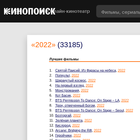
Онлайн-кинотеатр
«2022»
(33185)
Лучшие фильмы
1.
Святой Паисий. Из Фарасы на небеса
,
2022
2.
Попкульт
,
2022
3.
Шаранутый космос
,
2022
4.
На первый взгляд
,
2022
5.
Монстромания
,
2022
6.
Кот Басик
,
2022
7.
BTS Permission To Dance: On Stage – LA
,
2022
8.
Трон, отмеченный Богом
,
2022
9.
BTS Permission To Dance: On Stage – Seoul
,
2022
10.
Бозторгай
,
2022
11.
Зелёная планета
,
2022
12.
Кислород
,
2022
13.
Arcane: Bridging the Rift
,
2022
14.
Геройчики
,
2022