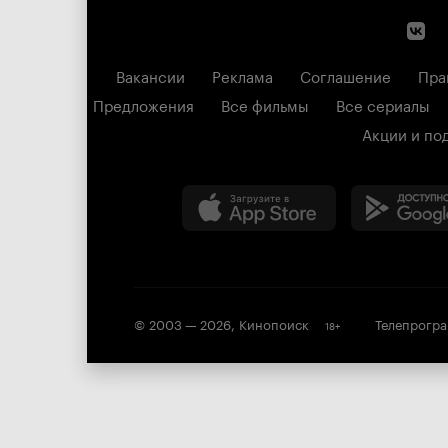
Вакансии
Реклама
Соглашение
Пра
Предложения
Все фильмы
Все сериалы
Акции и по
© 2003 —
2026
,
Кинопоиск
Телепрогр
18
+