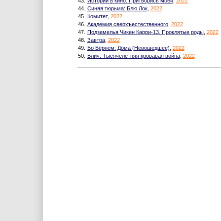
43.
Истории в кино: Притворись моей
,
2022
44.
Синяя тюрьма: Блю Лок
,
2022
45.
Комитет
,
2022
46.
Академия сверхъестественного
,
2022
47.
Подземелья Чикен Карри-13. Проклятые роды
,
2022
48.
Завтра
,
2022
49.
Бо Бёрнем: Дома (Невошедшее)
,
2022
50.
Блич: Тысячелетняя кровавая война
,
2022