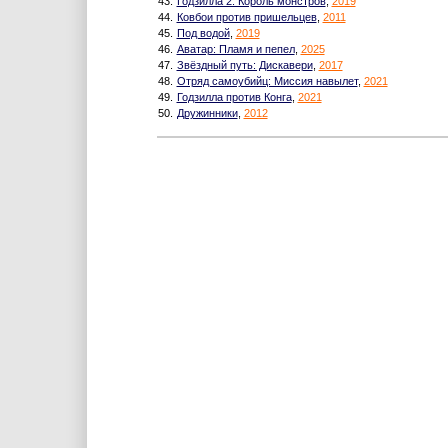
43.
Годзилла 2: Король монстров
,
2019
44.
Ковбои против пришельцев
,
2011
45.
Под водой
,
2019
46.
Аватар: Пламя и пепел
,
2025
47.
Звёздный путь: Дискавери
,
2017
48.
Отряд самоубийц: Миссия навылет
,
2021
49.
Годзилла против Конга
,
2021
50.
Дружинники
,
2012