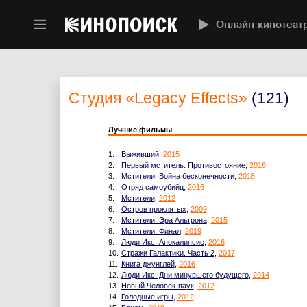
Онлайн-кинотеат
Студия
«Legacy Effects»
(121)
Лучшие фильмы
1.
Выживший
,
2015
2.
Первый мститель: Противостояние
,
2016
3.
Мстители: Война бесконечности
,
2018
4.
Отряд самоубийц
,
2016
5.
Мстители
,
2012
6.
Остров проклятых
,
2009
7.
Мстители: Эра Альтрона
,
2015
8.
Мстители: Финал
,
2019
9.
Люди Икс: Апокалипсис
,
2016
10.
Стражи Галактики. Часть 2
,
2017
11.
Книга джунглей
,
2016
12.
Люди Икс: Дни минувшего будущего
,
2014
13.
Новый Человек-паук
,
2012
14.
Голодные игры
,
2012