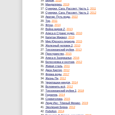
15.
Веном
,
2018
16.
Мандалорец
,
2019
17.
Сумерки. Сага. Рассвет: Часть 1
,
2011
18.
Сумерки. Сага. Рассвет: Часть 2
,
2012
19.
Аватар: Путь воды
,
2022
20.
Тор
,
2011
21.
Флэш
,
2014
22.
Война миров Z
,
2013
23.
Алиса в Стране чудес
,
2010
24.
Капитан Марвел
,
2019
25.
Мир Юрского периода
,
2015
26.
Железный человек 2
,
2010
27.
Тихоокеанский рубеж
,
2013
28.
Пространство
,
2015
29.
Алиса в Зазеркалье
,
2016
30.
Белоснежка и охотник
,
2012
31.
Живая сталь
,
2011
32.
Джон Картер
,
2012
33.
Форма воды
,
2017
34.
Жизнь Пи
,
2012
35.
Черепашки-ниндзя
,
2014
36.
Вспомнить всё
,
2012
37.
Тихоокеанский рубеж 2
,
2018
38.
Годзилла
,
2014
39.
Сорвиголова
,
2015
40.
Люди Икс: Тёмный Феникс
,
2019
41.
Эволюция Борна
,
2012
42.
РобоКоп
,
2014