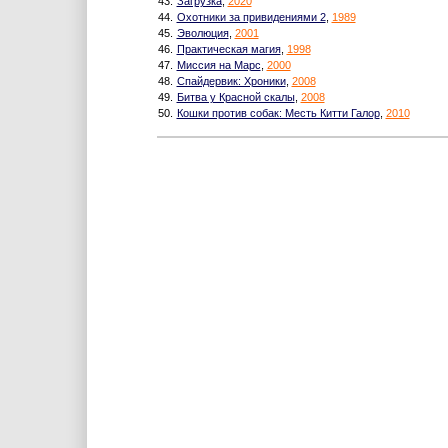
43.
Загрузка
,
2020
44.
Охотники за привидениями 2
,
1989
45.
Эволюция
,
2001
46.
Практическая магия
,
1998
47.
Миссия на Марс
,
2000
48.
Спайдервик: Хроники
,
2008
49.
Битва у Красной скалы
,
2008
50.
Кошки против собак: Месть Китти Галор
,
2010