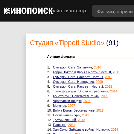
Онлайн-кинотеатр
Студия
«Tippett Studio»
(91)
Лучшие фильмы
1.
Сумерки. Сага. Затмение
,
2010
2.
Гарри Поттер и Дары Смерти: Часть II
,
2011
3.
Сумерки. Сага. Рассвет: Часть 1
,
2011
4.
Сумерки. Сага. Новолуние
,
2009
5.
Сумерки. Сага. Рассвет: Часть 2
,
2012
6.
Трансформеры: Эпоха истребления
,
2014
7.
Константин: Повелитель тьмы
,
2005
8.
Черепашки-ниндзя
,
2014
9.
Монстро
,
2007
10.
Война Богов: Бессмертные
,
2011
11.
После нашей эры
,
2013
12.
Третий лишний
,
2012
13.
Пастырь
,
2011
14.
Хан Соло: Звёздные войны. Истории
,
2018