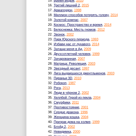
15.
Время ведьм
,
2010
16.
Третий лишний 2
,
2015
17.
Армагеддон
,
1998
18.
Миллион способов потерять голову
,
2014
19.
Золотой компас
,
2007
20.
Космос: Пространство и время
,
2014
21.
Белоснежка: Месть гномов
,
2012
22.
Звонок
,
2002
23.
Парк Юрского периода
,
1993
24.
Избави нас от лукавого
,
2014
25.
Затащи меня в Ад
,
2009
26.
Двухсотлетний человек
,
1999
27.
Зачарованная
,
2007
28.
Матрица: Революция
,
2003
29.
Звездный десант
,
1997
30.
Лига выдающихся джентльменов
,
2003
31.
Пираньи 3D
,
2010
32.
Робокоп
,
1987
33.
Рога
,
2013
34.
Люди в чёрном 2
,
2002
35.
Хеллбой: Герой из пекла
,
2004
36.
Смурфики
,
2011
37.
Противостояние
,
2001
38.
Сердце дракона
,
1996
39.
Женщина-кошка
,
2004
40.
Призрак дома на холме
,
1999
41.
Блэйд 2
,
2002
42.
Невидимка
,
2000