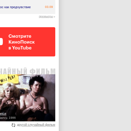
ос как предчувствие
03.09
премьеры
энси
Nancy, 1986
другой случайный фильм