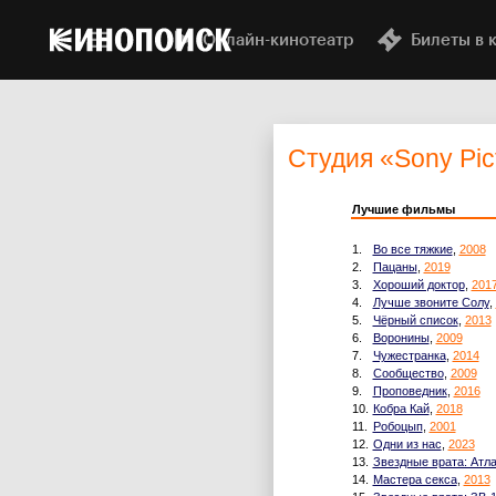
Онлайн-кинотеатр
Билеты в 
Студия
«Sony Pic
Лучшие фильмы
1.
Во все тяжкие
,
2008
2.
Пацаны
,
2019
3.
Хороший доктор
,
201
4.
Лучше звоните Солу
,
5.
Чёрный список
,
2013
6.
Воронины
,
2009
7.
Чужестранка
,
2014
8.
Сообщество
,
2009
9.
Проповедник
,
2016
10.
Кобра Кай
,
2018
11.
Робоцып
,
2001
12.
Одни из нас
,
2023
13.
Звездные врата: Атл
14.
Мастера секса
,
2013