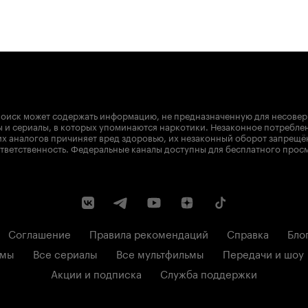
оиск может содержать информацию, не предназначенную для несове
 и сериалы, в которых упоминаются наркотики. Незаконное потребле
х аналогов причиняет вред здоровью, их незаконный оборот запрещё
тветственность. Федеральные каналы доступны для бесплатного прос
Соглашение
Правила рекомендаций
Справка
Бло
ьмы
Все сериалы
Все мультфильмы
Передачи и шоу
Акции и подписка
Служба поддержки