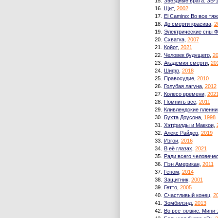
15.
Звездные врата: ЗВ-
16.
Щит
,
2002
17.
El Camino: Во все тяж
18.
До смерти красива
,
2
19.
Электрические сны Ф
20.
Схватка
,
2007
21.
Койот
,
2021
22.
Человек будущего
,
2
23.
Академия смерти
,
20
24.
Шифр
,
2018
25.
Правосудие
,
2010
26.
Голубая лагуна
,
2012
27.
Колесо времени
,
202
28.
Помнить всё
,
2011
29.
Кливлендские пленн
30.
Бухта Доусона
,
1998
31.
Хэтфилды и Маккои
,
32.
Алекс Райдер
,
2019
33.
Изгои
,
2016
34.
В её глазах
,
2021
35.
Ради всего человече
36.
Пэн Американ
,
2011
37.
Геном
,
2014
38.
Защитник
,
2001
39.
Гетто
,
2005
40.
Счастливый конец
,
2
41.
Зомбилэнд
,
2013
42.
Во все тяжкие: Мини