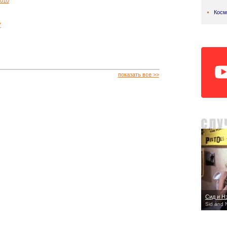
010
Косм
7
показать все >>
Сид и Н
Sid and 