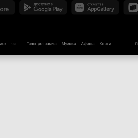
иск
Телепрограмма
Музыка
Афиша
Книги
П
18
+