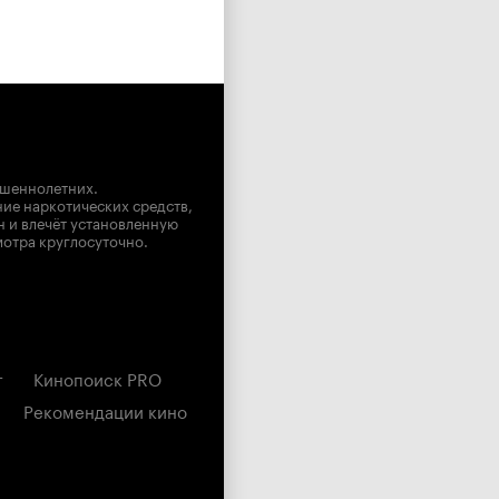
ршеннолетних.
ние наркотических средств,
н и влечёт установленную
мотра круглосуточно.
г
Кинопоиск PRO
Рекомендации кино