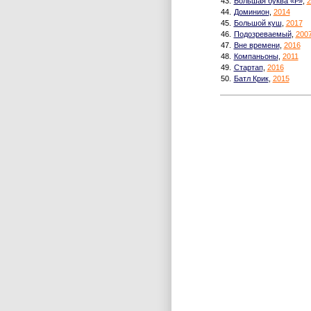
43.
Большая буква «Р»
,
2
44.
Доминион
,
2014
45.
Большой куш
,
2017
46.
Подозреваемый
,
200
47.
Вне времени
,
2016
48.
Компаньоны
,
2011
49.
Стартап
,
2016
50.
Батл Крик
,
2015