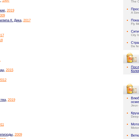
1
,
1997
The 
Прос
кие
,
2019
A Sim
009
илипа К. Дика
,
2017
Пока
Fly M
Сити
017
City 
18
Стра
Da fe
1
Посл
ицы
,
2015
Коло
2012
Влюб
ства
,
2019
осме
Jeux 
Круш
Deep
Мото
011
Motor
-эпизоды
,
2009
Ветк