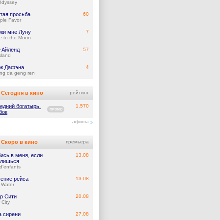
Odyssey
тая просьба
60
ple Favor
жи мне Луну
7
e to the Moon
-Айленд
57
Island
ж Дафэна
4
ng da geng ren
Сегодня в кино
рейтинг
едний богатырь.
1.570
ПРОМО
бок
афиша
Скоро в кино
премьера
ись в меня, если
13.08
лишься
d'enfants
ение рейса
13.08
 Water
р Сити
20.08
 City
а сирени
27.08