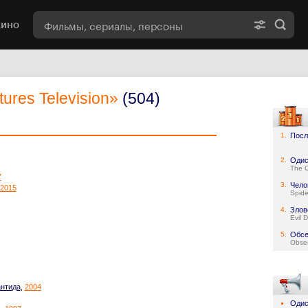
кино
tures Television»
(504)
1.
Посл
2.
Одис
The 
7
3.
Чело
2015
Spid
4.
Злов
Evil 
5.
Обсе
Obse
антида
,
2004
Одис