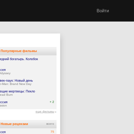
Войти
Популярные фильмы
едний богатырь. Колобок
сея
Odyssey
век-паук: Новый день
er-Man: Brand New Day
ещие мертвецы: Пекло
Dead Burn
ссия
+ 2
ssion
еще фильмы
Новые рецензии
всего
сея
75