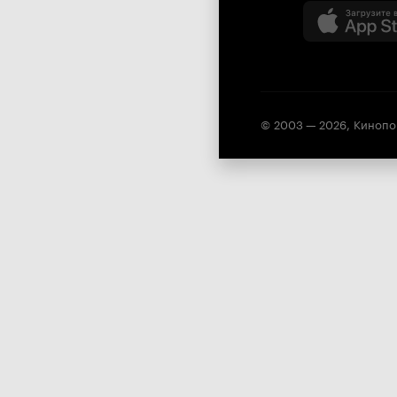
© 2003 —
2026
,
Кинопо