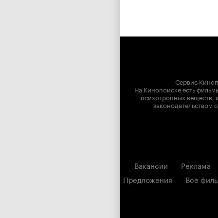
Сервис Киноп
На Кинопоиске есть фильмы
психотропных веществ, и
законодательством о
Вакансии
Реклама
Предложения
Все фил