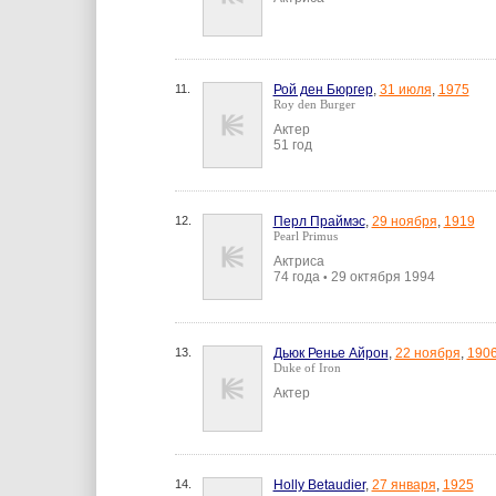
11.
Рой ден Бюргер
,
31 июля
,
1975
Roy den Burger
Актер
51 год
12.
Перл Праймэс
,
29 ноября
,
1919
Pearl Primus
Актриса
74 года
29 октября 1994
•
13.
Дьюк Ренье Айрон
,
22 ноября
,
190
Duke of Iron
Актер
14.
Holly Betaudier
,
27 января
,
1925