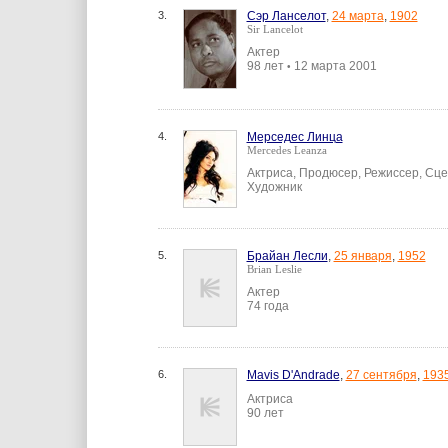
3.
Сэр Ланселот
,
24 марта
,
1902
Sir Lancelot
Актер
98 лет
12 марта 2001
•
4.
Мерседес Линца
Mercedes Leanza
Актриса, Продюсер, Режиссер, Сце
Художник
5.
Брайан Лесли
,
25 января
,
1952
Brian Leslie
Актер
74 года
6.
Mavis D'Andrade
,
27 сентября
,
193
Актриса
90 лет