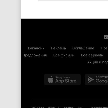
Вакансии
Реклама
Соглашение
Пра
Предложения
Все фильмы
Все сериалы
Акции и по
© 2003 —
2026
,
Кинопоиск
Телепрогр
18
+