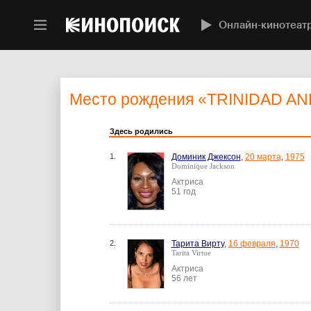
Онлайн-кинотеат
Место рождения
«TRINIDAD AN
Здесь родились
1.
Доминик Джексон
,
20 марта
,
1975
Dominique Jackson
Актриса
51 год
2.
Тарита Вирту
,
16 февраля
,
1970
Tarita Virtue
Актриса
56 лет