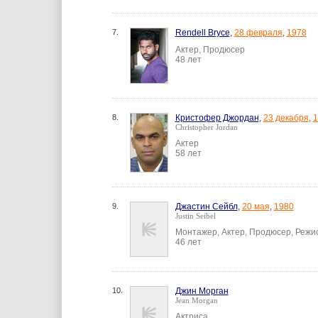
7.
Rendell Bryce
,
28 февраля
,
1978
Актер, Продюсер
48 лет
8.
Кристофер Джордан
,
23 декабря
,
1
Christopher Jordan
Актер
58 лет
9.
Джастин Сейбл
,
20 мая
,
1980
Justin Seibel
Монтажер, Актер, Продюсер, Режи
46 лет
10.
Джин Морган
Jean Morgan
Актриса