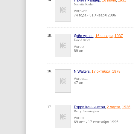
14.
Нанетт Райдер
,
16 июля
,
1931
Nanette Ryder
Актриса
74 года
31 января 2006
•
15.
Дэйв Арлен
,
16 января
,
1937
David Arlen
Актер
89 лет
16.
N Walters
,
17 октября
,
1978
Актриса
47 лет
17.
Бэрри Кеннингтон
,
2 марта
,
1926
Barry Kennington
Актер
69 лет
17 сентября 1995
•