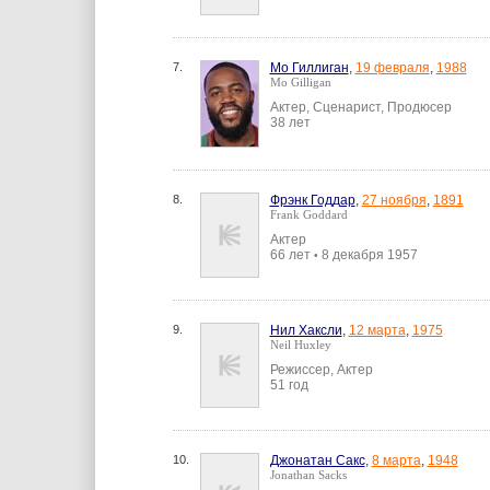
7.
Мо Гиллиган
,
19 февраля
,
1988
Mo Gilligan
Актер, Сценарист, Продюсер
38 лет
8.
Фрэнк Годдар
,
27 ноября
,
1891
Frank Goddard
Актер
66 лет
8 декабря 1957
•
9.
Нил Хаксли
,
12 марта
,
1975
Neil Huxley
Режиссер, Актер
51 год
10.
Джонатан Сакс
,
8 марта
,
1948
Jonathan Sacks