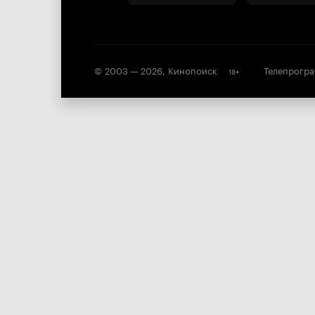
© 2003 —
2026
,
Кинопоиск
Телепрогр
18
+