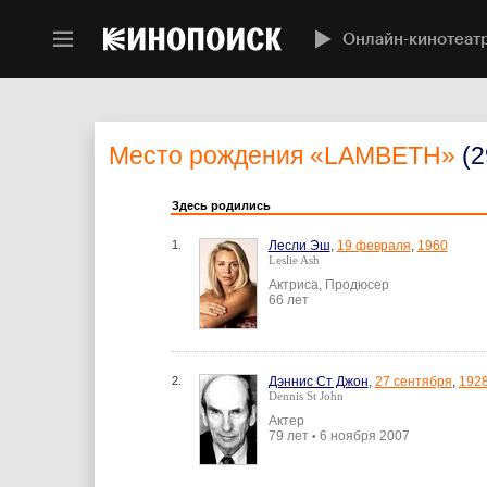
Онлайн-кинотеат
Место рождения
«LAMBETH»
(2
Здесь родились
1.
Лесли Эш
,
19 февраля
,
1960
Leslie Ash
Актриса, Продюсер
66 лет
2.
Дэннис Ст Джон
,
27 сентября
,
192
Dennis St John
Актер
79 лет
6 ноября 2007
•