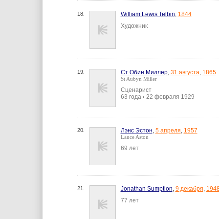
18.
William Lewis Telbin
,
1844
Художник
19.
Ст Обин Миллер
,
31 августа
,
1865
St Aubyn Miller
Сценарист
63 года
22 февраля 1929
•
20.
Лэнс Эстон
,
5 апреля
,
1957
Lance Aston
69 лет
21.
Jonathan Sumption
,
9 декабря
,
194
77 лет