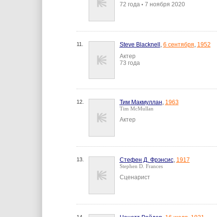
72 года
7 ноября 2020
•
11.
Steve Blacknell
,
6 сентября
,
1952
Актер
73 года
12.
Тим Макмуллан
,
1963
Tim McMullan
Актер
13.
Стефен Д. Фрэнсис
,
1917
Stephen D. Frances
Сценарист