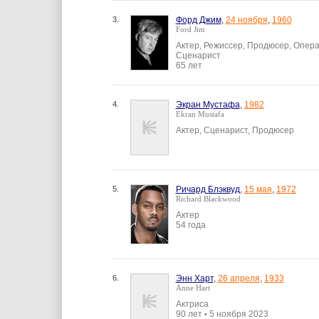
3.
Форд Джим
,
24 ноября
,
1960
Ford Jim
Актер, Режиссер, Продюсер, Опер
Сценарист
65 лет
4.
Экран Мустафа
,
1982
Ekran Mustafa
Актер, Сценарист, Продюсер
5.
Ричард Блэквуд
,
15 мая
,
1972
Richard Blackwood
Актер
54 года
6.
Энн Харт
,
26 апреля
,
1933
Anne Hart
Актриса
90 лет
5 ноября 2023
•