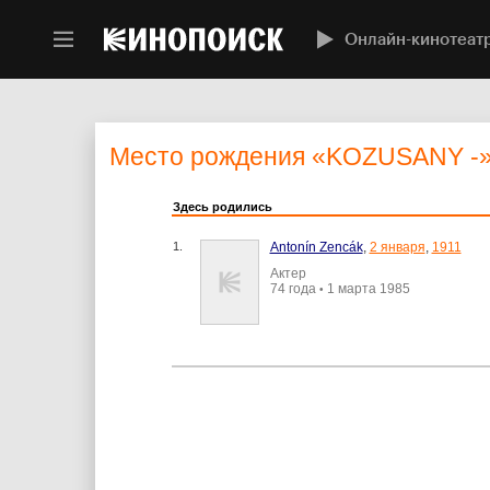
Онлайн-кинотеат
Место рождения
«KOZUSANY -
Здесь родились
1.
Antonín Zencák
,
2 января
,
1911
Актер
74 года
1 марта 1985
•