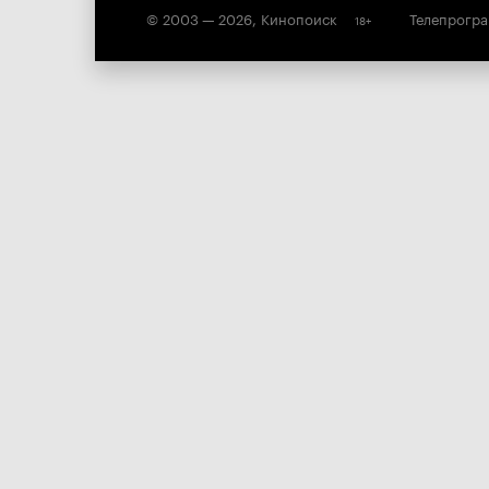
© 2003 —
2026
,
Кинопоиск
Телепрогр
18
+