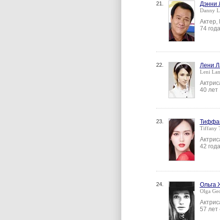
21.
Дэнни 
Danny L
Актер,
74 год
22.
Лени Л
Leni La
Актрис
40 лет
23.
Тиффа
Tiffany 
Актрис
42 год
24.
Ольга 
Olga Geo
Актрис
57 лет