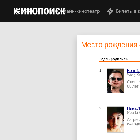
Онлайн-кинотеатр
Билеты в 
Место рождения
Здесь родились
1.
Вонг К
Wong Ka
Сценар
68 лет
2.
Нина Л
Nina Li 
Актрис
64 год