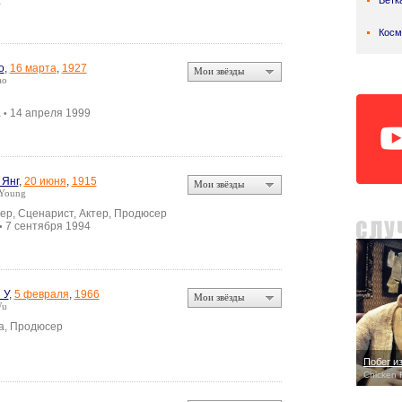
а
Ветк
Косм
о
,
16 марта
,
1927
Мои звёзды
ao
а
14 апреля 1999
•
 Янг
,
20 июня
,
1915
Мои звёзды
 Young
ер, Сценарист, Актер, Продюсер
7 сентября 1994
•
 У
,
5 февраля
,
1966
Мои звёзды
Wu
а, Продюсер
Побег и
Chicken 