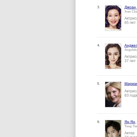
3.
Джоан 
Joan Ch
Актрис
65 лет
4.
Андже
Angelab
Актрис
37 лет
5.
Мариан
Актрис
83 год
6.
Ян Ян
,
Yang Ya
Актер