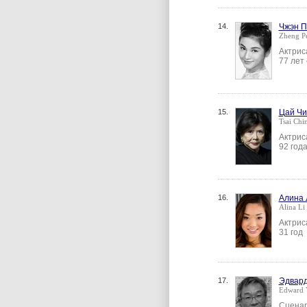
14.
Чжэн П
Zheng Pe
Актрис
77 лет
15.
Цай Чи
Tsai Chi
Актрис
92 год
16.
Алина 
Alina Li
Актрис
31 год
17.
Эдвард
Edward 
Сценар