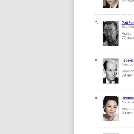
34 год
7.
Рой Чя
Roy Chi
Актер
72 год
8.
Теренс
Terence
Режисс
79 лет
9.
Вивиан
Vivian 
Актрис
60 лет