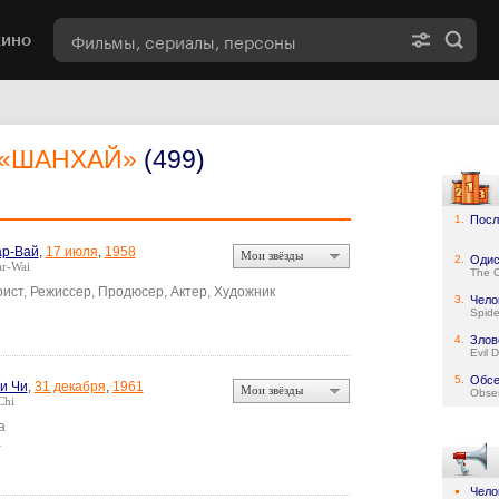
кино
«ШАНХАЙ»
(499)
1.
Посл
ар-Вай
,
17 июля
,
1958
Мои звёзды
2.
Одис
r-Wai
The 
ист, Режиссер, Продюсер, Актер, Художник
3.
Чело
Spid
4.
Злов
Evil 
5.
Обсе
и Чи
,
31 декабря
,
1961
Мои звёзды
Obse
Chi
а
а
Чело