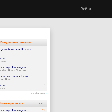
Войти
Популярные фильмы
едний богатырь. Колобок
сея
Odyssey
век-паук: Новый день
er-Man: Brand New Day
ещие мертвецы: Пекло
Dead Burn
ссия
+ 2
ssion
еще фильмы
Новые рецензии
всего
век-паук: Новый день
10