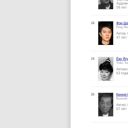
Художн
59 лет
18.
Фэн Ш
Feng Sh
Актер,
47 лет
19.
Ёко Яг
Yoko Ya
Актрис
63 год
20.
Кеннет
Kenneth
Актер,
87 лет