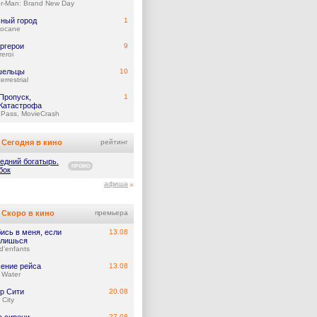
er-Man: Brand New Day
ный город
1
ocane
ргерои
9
eroi
шельцы
10
errestrial
Пропуск,
1
Катастрофа
ePass, MovieCrash
Сегодня в кино
рейтинг
едний богатырь.
ПРОМО
бок
афиша
Скоро в кино
премьера
ись в меня, если
13.08
лишься
d'enfants
ение рейса
13.08
 Water
р Сити
20.08
 City
27.08