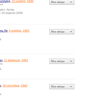
 Баллард
,
15 ноября
,
1930
Мои звёзды
ard
ист, Актер
19 апреля 2009
•
нь Ли
,
6 ноября
,
1983
Мои звёзды
i
а
а
ан
,
11 февраля
,
1983
Мои звёзды
ng
а
а
и
,
26 сентября
,
1982
Мои звёзды
а
а