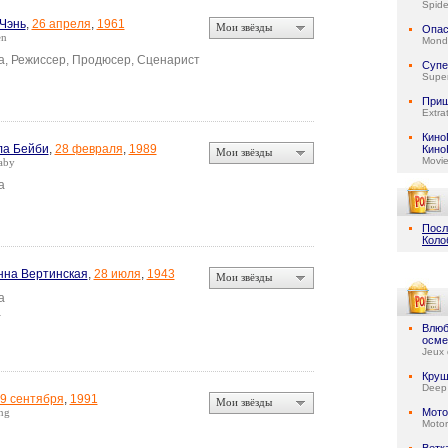
Spid
Чэнь
,
26 апреля
,
1961
Мои звёзды
Опас
en
Mond
а, Режиссер, Продюсер, Сценарист
Супе
Super
При
Extrat
Кино
ла Бейби
,
28 февраля
,
1989
Кино
Мои звёзды
Movi
aby
а
Посл
Коло
на Вертинская
,
28 июля
,
1943
Мои звёзды
а
а
Влюб
осме
Jeux 
Круш
Deep
9 сентября
,
1991
Мои звёзды
ng
Мото
Motor