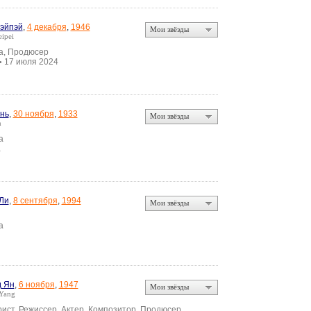
эйпэй
,
4 декабря
,
1946
Мои звёзды
ipei
а, Продюсер
17 июля 2024
•
нь
,
30 ноября
,
1933
Мои звёзды
n
а
а
Ли
,
8 сентября
,
1994
Мои звёзды
а
 Ян
,
6 ноября
,
1947
Мои звёзды
Yang
ист, Режиссер, Актер, Композитор, Продюсер,