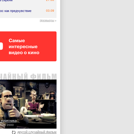
а сирени
ос как предчувствие
03.09
премьеры
з курятника
Run, 2000
другой случайный фильм