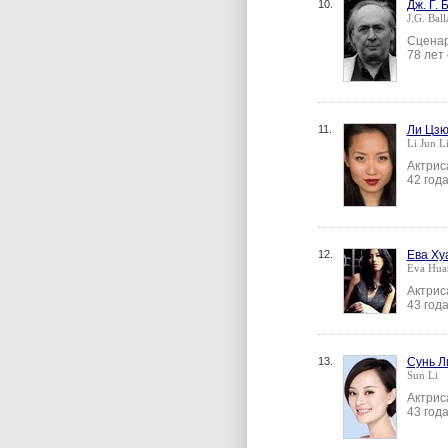
10.
Дж. Г.
J.G. Ball
Сценар
78 лет
11.
Ли Цзю
Li Jun L
Актрис
42 год
12.
Ева Ху
Eva Hua
Актрис
43 год
13.
Сунь Л
Sun Li
Актрис
43 год