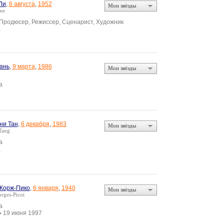
Ли
,
6 августа
,
1952
Мои звёзды
ee
 Продюсер, Режиссер, Сценарист, Художник
а
ань
,
9 марта
,
1986
Мои звёзды
n
а
ни Тан
,
6 декабря
,
1983
Мои звёзды
Tang
а
а
Жорж-Пико
,
6 января
,
1940
Мои звёзды
rges-Picot
а
19 июня 1997
•