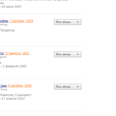
ик
29 июня 2007
•
аофэн
,
7 октября
,
1978
Мои звёзды
aofeng
 Продюсер
ути
,
27 августа
,
1921
Мои звёзды
guchi
а
а
1 февраля 1985
•
 Цан
,
5 октября
,
1934
Мои звёзды
 Tsang
 Режиссер, Сценарист
27 апреля 2022
•