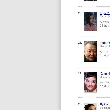
25.
Шуя С
Shuya So
Актрис
18 лет
26.
Генри 
Henry O
Актер
99 лет
27.
Хуан И
Huang Y
Актрис
46 лет
28.
Лу Сыц
Lu Sijin